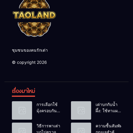
ชุมชนของคนรักเต่า
© copyright 2026
เรื่องมาใหม่
การเลือกใช้
เต่าบกกับน้ำ
มุ้งครอบกัน
ผึ้ง: ใช้ทาแผล
แมลงวัน
หรือผสมน้ำ
วางไข่ในคอก
ดื่มได้ไหม?
วิธีการพาเต่า
ความชื้นสัมพัทธ์:
เต่า
บกไปตรวจ
กุญแจสำคัญ