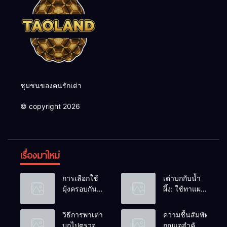
ชุมชนของคนรักเต่า
© copyright 2026
เรื่องมาใหม่
การเลือกใช้
เต่าบกกับน้ำ
มุ้งครอบกัน
ผึ้ง: ใช้ทาแผล
แมลงวัน
หรือผสมน้ำ
วางไข่ในคอก
ดื่มได้ไหม?
วิธีการพาเต่า
ความชื้นสัมพัทธ์:
เต่า
บกไปตรวจ
กุญแจสำคัญ