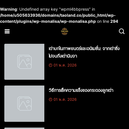
Warning
: Undefined array key "wpml4bbpress" in
/home/u505633936/domains/taoland.co/public_html/wp-
content/plugins/wp-monalisa/wp-monalisa.php
on line
294
เต่าบกในภาพยนตร์และอนิเมชั่น: จากเต่าซิ่ง
ไปจนถึงเต่านินจา
01 พ.ค. 2026
วิธีการเช็คความแข็งของกระดองลูกเต่า
01 พ.ค. 2026