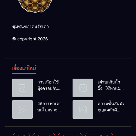
ชุมชนของคนรักเต่า
© copyright 2026
เรื่องมาใหม่
การเลือกใช้
เต่าบกกับน้ำ
มุ้งครอบกัน
ผึ้ง: ใช้ทาแผล
แมลงวัน
หรือผสมน้ำ
วางไข่ในคอก
ดื่มได้ไหม?
วิธีการพาเต่า
ความชื้นสัมพัทธ์:
เต่า
บกไปตรวจ
กุญแจสำคัญ
สุขภาพประจำ
ของกระดองที่
ปี
เรียบสวย