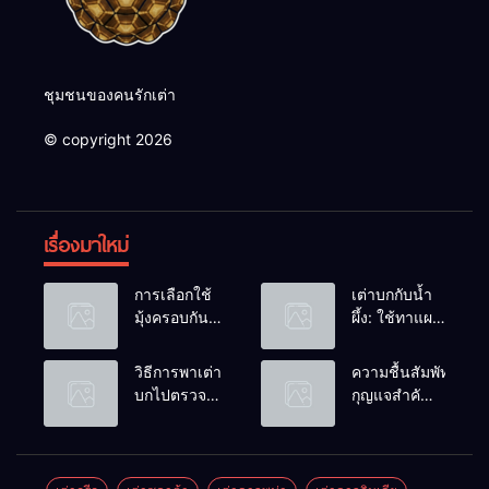
ชุมชนของคนรักเต่า
© copyright 2026
เรื่องมาใหม่
การเลือกใช้
เต่าบกกับน้ำ
มุ้งครอบกัน
ผึ้ง: ใช้ทาแผล
แมลงวัน
หรือผสมน้ำ
วางไข่ในคอก
ดื่มได้ไหม?
วิธีการพาเต่า
ความชื้นสัมพัทธ์:
เต่า
บกไปตรวจ
กุญแจสำคัญ
สุขภาพประจำ
ของกระดองที่
ปี
เรียบสวย