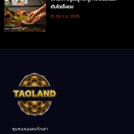
เติบโตแข็งแรง
29 ก.ย. 2025
ชุมชนของคนรักเต่า