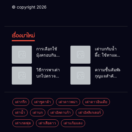
© copyright 2026
เรื่องมาใหม่
การเลือกใช้
เต่าบกกับน้ำ
มุ้งครอบกัน
ผึ้ง: ใช้ทาแผล
แมลงวัน
หรือผสมน้ำ
วางไข่ในคอก
ดื่มได้ไหม?
วิธีการพาเต่า
ความชื้นสัมพัทธ์:
เต่า
บกไปตรวจ
กุญแจสำคัญ
สุขภาพประจำ
ของกระดองที่
ปี
เรียบสวย
เต่ากรีก
เต่าซูคาต้า
เต่าดาวพม่า
เต่าดาวอินเดีย
เต่าน้ำ
เต่าบก
เต่าอัลดาบร้า
เต่าอัลลิเกเตอร์
เต่าเรดฟุต
เต่าเสือดาว
เต่าแก้มแดง