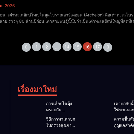
พ. 2026
อน: เต่าทะเลยักษ์ใหญ่ในยุคโบราณอาร์เคออน (Archelon) คือเต่าทะเลโบราณท
ย ราวๆ 80 ล้านปีก่อน เต่าสายพันธุ์นี้นับว่าเป็นเต่าทะเลยักษ์ใหญ่ที่สุดท
วถึง 4.6 เมตร และน้ำหนักประมาณ 2,200 กิโลกรัมชื่อวิทยาศาสตร์และกา
s ชื่อ 'Archelon' มาจากภ
1
2
…
14
15
16
17
เรื่องมาใหม่
การเลือกใช้มุ้ง
เต่าบกกับน้ำ
ครอบกัน
ใช้ทาแผลห
แมลงวันวางไข่
ผสมน้ำดื่มไ
วิธีการพาเต่าบก
ความชื้นสัม
ในคอกเต่า
ไหม?
ไปตรวจสุขภาพ
กุญแจสำค
ประจำปี
กระดองที่เ