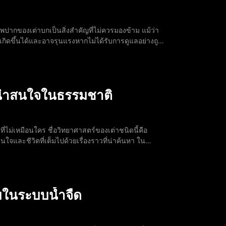
องเต่าบกเป็นสิ่งสำคัญที่ไม่ควรมองข้าม แม้ว่า
กิดขึ้นได้และอาจรุนแรงหากไม่ได้รับการดูแลอย่างถูก
แต่เนิ่น ๆ เช่น การติดเชื้อหรือปัญหาการเจริญเติบโต
ี่น่าสนใจในธรรมชาติ
ที่ไม่เหมือนใคร ชื่อวิทยาศาสตร์ของเต่าชนิดนี้คือ
นใจและชีวิตที่เต็มไปด้วยเรื่องราวที่น่าค้นหา ใน
เข้าใจถึงความพิเศษของเต่าชนิดนี้ลักษณะทาง
็มในระบบน้ำจืด