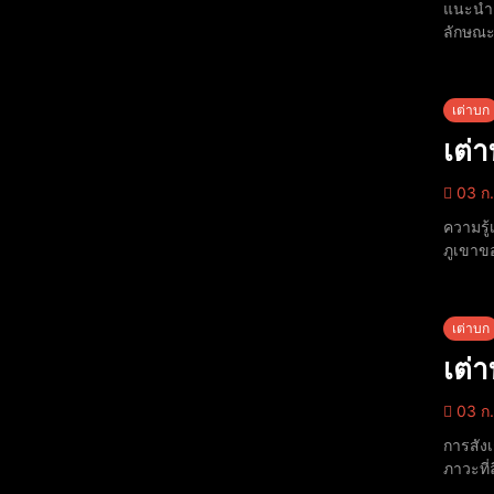
แนะนำเต
ลักษณะพ
ที่มีล
หลังเพ
เต่าบก
เต่
03 ก.
ความรู้
ภูเขาข
ทำให้ม
อ่อนแล
เต่าบก
เต่
03 ก.
การสังเ
ภาวะที่
สุขภาพ