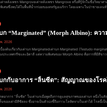
่าหลังเพชร Mangroveเต่าหลังเพชร Mangrove หรือที่รู้จักในชื่อวิทยาศาสตร
ิเศษซึ่งพบได้ในพื้นที่น้ำกร่อยของสหรัฐอเมริกา โดยเฉพาะในป่าชายเลนทั่วช
วดลายคล้ายเพชรซึ่งเป็นที่มาของชื่อ โดยลวดลายนี้ช่วยให้เต่าสามารถพราง
ชร Mangroveการเลี้ยงเ
าบก “Marginated” (Morph Albino): ค
พ. 2026
เบื้องต้นเกี่ยวกับเต่าบก Marginatedเต่าบก Marginated (Testudo margina
องประเทศกรีซและอิตาลี แต่ความพิเศษของ Morph Albino คือการที่มีสีขาว
ันมีเอกลักษณ์และเป็นที่ต้องการของผู้รักเต่าลักษณะทางกายภาพของ Morph 
ะขาวนวลทั่วทั้งตัว และดว
าบกกับอาการ “ลิ้นซีด”: สัญญาณของโร
พ. 2026
กตอาการ "ลิ้นซีด" ในเต่าบกเมื่อพูดถึงการดูแลสุขภาพของเต่าบก หนึ่งในสั
ลิ้นของเต่ามีสีซีดลง ซึ่งอาจเป็นตัวบ่งชี้ถึงภาวะโลหิตจางในเต่าได้ โรคน
ของเต่าที่เรารักสาเหตุของอาการลิ้นซีดในเต่าอาการลิ้นซีดในเต่าอาจเกิ