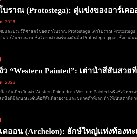
าโบราณ (Protostega): คู่แข่งของอาร์
พ. 2026
พบและประวัติศาสตร์ของเต่าโบราณ Protostega เต่าโบราณ Protostega เป
ิศาสตร์อันยาวนาน ชื่อวิทยาศาสตร์ของมันคือ Protostega gigas ซึ่งถูกค้
สหรัฐอเมริกา ซากฟอสซิลของ Protostega นั้นบ่งบอกถึงขนาดที่ใหญ่โตขอ
 2,000 ปอนด์ ทำให้เป็นหนึ่งในเต่าทะเลที่ใหญ่ที่
จิ๋ว “Western Painted”: เต่าน้ำสีสันสวยที
พ. 2026
เบื้องต้นเกี่ยวกับเต่า Western Paintedเต่า Western Painted หรือชื่อวิทยา
เหนือที่มีลักษณะเด่นคือสีสันที่สวยงามและขนาดตัวที่เล็ก ทำให้เป็นเต่าที่น่
นเต่าชนิดนี้มีส่วนกระดองที่เป็นสีเขียวเข้มและมีลายสีเหลืองสลับแดงหรือ
่งทำให
์เคออน (Archelon): ยักษ์ใหญ่แห่งท้องท