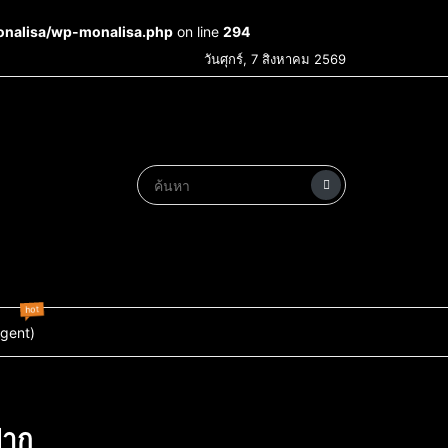
onalisa/wp-monalisa.php
on line
294
วันศุกร์, 7 สิงหาคม 2569
hot
Agent)
ปาก