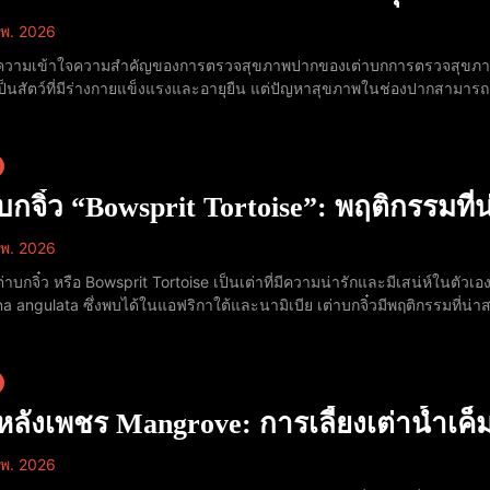
พ. 2026
วามเข้าใจความสำคัญของการตรวจสุขภาพปากของเต่าบกการตรวจสุขภาพปากข
เป็นสัตว์ที่มีร่างกายแข็งแรงและอายุยืน แต่ปัญหาสุขภาพในช่องปากสามารถเ
รตรวจสุขภาพปากอย่างสม่ำเสมอจะช่วยให้เราสามารถระบุปัญหาต่าง ๆ ได้ตั้ง
ขั้นตอนการฝึกเต่าบกให้ยอมรับการต
าบกจิ๋ว “Bowsprit Tortoise”: พฤติกรรมท
พ. 2026
าบกจิ๋ว หรือ Bowsprit Tortoise เป็นเต่าที่มีความน่ารักและมีเสน่ห์ในตัวเอง
a angulata ซึ่งพบได้ในแอฟริกาใต้และนามิเบีย เต่าบกจิ๋วมีพฤติกรรมที่น่าส
นี้ เราจะพาคุณไปสำรวจพฤติกรรมตามธรรมชาติของเต่าบกจิ๋ว และทำความ
ต่าบกจิ๋วมีขนาดเล็ก โดยทั่วไป
าหลังเพชร Mangrove: การเลี้ยงเต่าน้ำเค
พ. 2026