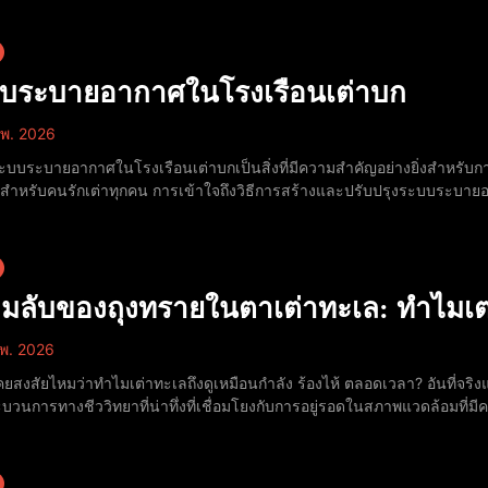
ธาตุเหล็ก หรือการติดเช
บระบายอากาศในโรงเรือนเต่าบก
พ. 2026
บบระบายอากาศในโรงเรือนเต่าบกเป็นสิ่งที่มีความสำคัญอย่างยิ่งสำหรับกา
 สำหรับคนรักเต่าทุกคน การเข้าใจถึงวิธีการสร้างและปรับปรุงระบบระบายอ
ุดความสำคัญของระบบระบายอากาศในโรงเรือนเต่าบกระบบระบายอากาศที่ดี
์ เช่น คาร์บอนไดออกไซด์ ซึ่งสามารถส่งผลเสียต่อส
มลับของถุงทรายในตาเต่าทะเล: ทำไมเต่า
พ. 2026
สงสัยไหมว่าทำไมเต่าทะเลถึงดูเหมือนกำลัง ร้องไห้ ตลอดเวลา? อันที่จริงแล
บวนการทางชีววิทยาที่น่าทึ่งที่เชื่อมโยงกับการอยู่รอดในสภาพแวดล้อมที่
ือ Salt Gland เป็นอวัยวะพิเศษที่พบในเต่าทะเล (Cheloniidae) ที่ช่วยในก
มน้ำทะเลเพื่อความ