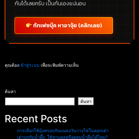
กันได้เลยครับ เป็นกันเองแน่นอน
ทักเฟซบุ๊ค หาอาจุ้ย (คลิกเลย)
คุณต้อง
เข้าสู่ระบบ
เพื่อจะพิมพ์ความเห็น
ค้นหา
ค้นหา
Recent Posts
การเลือกใช้มุ้งครอบกันแมลงวันวางไข่ในคอกเต่า
เต่าบกกับน้ำผึ้ง: ใช้ทาแผลหรือผสมน้ำดื่มได้ไหม?