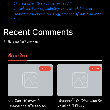
วิธีการพาเต่าบกไปตรวจสุขภาพประจำปี
ความชื้นสัมพัทธ์: กุญแจสำคัญของกระดองที่เรียบสวย
เต่ามัสก์ “Stripeneck” vs “Loggerhead”: คู่ไหนน่าเลี้ยงกว่า
กัน?
Recent Comments
ไม่มีความเห็นที่จะแสดง
เรื่องมาใหม่
เต่าบก
เต่าบก
การเลือกใช้มุ้งครอบกัน
เต่าบกกับน้ำผึ้ง: ใช้ทาแผลหรือ
แมลงวันวางไข่ในคอกเต่า
ผสมน้ำดื่มได้ไหม?