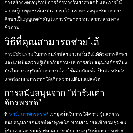
การสร้างเขตอนุรักษ์ การวิจัยทางวิทยาศาสตร์ และการให้
ความรู้แก่ชุมชนท้องถิ่น การมีส่วนร่วมของชุมชนและการ
ศึกษาเป็นกุญแจสำคัญในการรักษาความหลากหลายทาง
ชีวภาพ
วิธีที่คุณสามารถช่วยได้
การมีส่วนร่วมในการอนุรักษ์สามารถเริ่มต้นได้ด้วยการศึกษา
และแบ่งปันความรู้เกี่ยวกับเต่าทะเล การสนับสนุนองค์กรที่มุ่ง
มั่นในการอนุรักษ์และการเลือกใช้ผลิตภัณฑ์ที่เป็นมิตรกับสิ่ง
แวดล้อมสามารถทำให้เกิดความเปลี่ยนแปลงได้
การสนับสนุนจาก “ฟาร์มเต่า
จักรพรรดิ”
ที่
ฟาร์มเต่าจักรพรรดิ
เรามุ่งมั่นในการให้ความรู้และการ
สนับสนุนการอนุรักษ์เต่าทุกชนิด ท่านสามารถเข้าร่วมชุมชน
ผู้รักเต่าและเรียนรู้เพิ่มเติมเกี่ยวกับการอนุรักษ์และการเพาะ