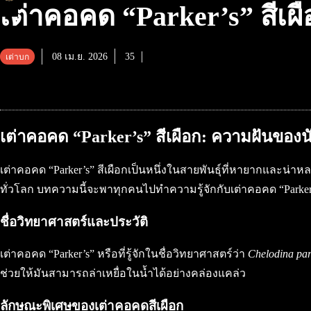
เต่าคอคด “Parker’s” สีเ
08 เม.ย. 2026
35
เต่าบก
เต่าคอคด “Parker’s” สีเผือก: ความฝันขอ
เต่าคอคด “Parker’s” สีเผือกเป็นหนึ่งในสายพันธุ์ที่หายากและน่า
ทั่วโลก บทความนี้จะพาทุกคนไปทำความรู้จักกับเต่าคอคด “Parker’s” 
ชื่อวิทยาศาสตร์และประวัติ
เต่าคอคด “Parker’s” หรือที่รู้จักในชื่อวิทยาศาสตร์ว่า
Chelodina par
ช่วยให้มันสามารถล่าเหยื่อในน้ำได้อย่างคล่องแคล่ว
ลักษณะพิเศษของเต่าคอคดสีเผือก