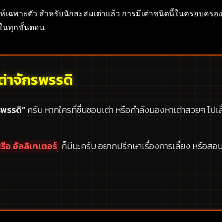
สน่ห์เฉพาะตัว สำหรับนักสะสมเต่าแล้ว การมีเต่าชนิดนี้ในครอบครอ
ณในทุกขั้นตอน
เต่าจักรพรรดิ
รพรรดิ”
ครับ หากใครที่ชื่นชอบเต่า หรือกำลังมองหาเต่าสวยๆ ไปเลี
ือ อัลลิเกเตอร์
ก็มีนะครับ อยากปรึกษาเรื่องการเลี้ยง หรือส