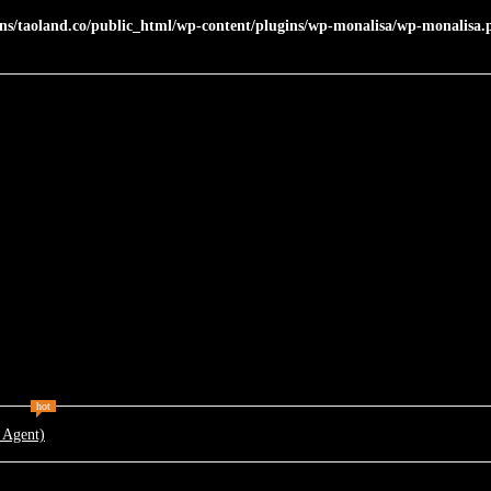
s/taoland.co/public_html/wp-content/plugins/wp-monalisa/wp-monalisa.
hot
 Agent)