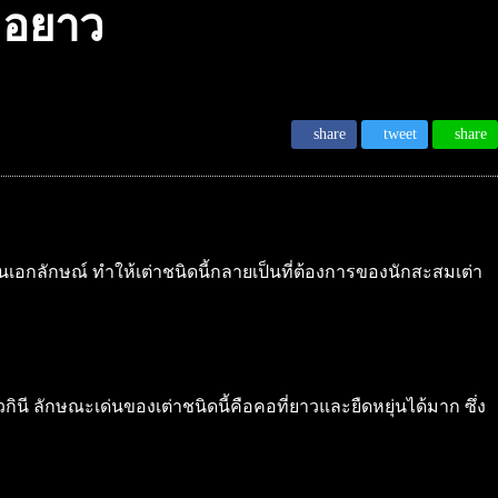
คอยาว
share
tweet
share
ป็นเอกลักษณ์ ทำให้เต่าชนิดนี้กลายเป็นที่ต้องการของนักสะสมเต่า
กินี ลักษณะเด่นของเต่าชนิดนี้คือคอที่ยาวและยืดหยุ่นได้มาก ซึ่ง