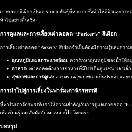
เต่าคอคดสีเผือกเป็นการกลายพันธุ์ที่หายาก ซึ่งทำให้สีผิวและกร
ทั่วไปอย่างสิ้นเชิง
การดูแลและการเลี้ยงเต่าคอคด “Parker’s” สีเผือก
การเลี้ยงเต่าคอคด “Parker’s” สีเผือกจำเป็นต้องมีความรู้และคว
อุณหภูมิและสภาพแวดล้อม:
ควรรักษาอุณหภูมิของน้ำให้อยู่
อาหาร:
เต่าคอคดต้องการอาหารที่มีโปรตีนสูง เช่น ปลาเล็
สุขภาพและการดูแล:
ควรตรวจสุขภาพเต่าเป็นประจำ และระว
การนำไปสู่การเลี้ยงในฟาร์มเต่าจักรพรรดิ
ที่ฟาร์มเต่าจักรพรรดิ เราให้ความสำคัญกับการดูแลเต่าคอคด “Pa
เพื่อเรียนรู้และสัมผัสกับเต่าเหล่านี้ได้โดยตรง
บทสรุป