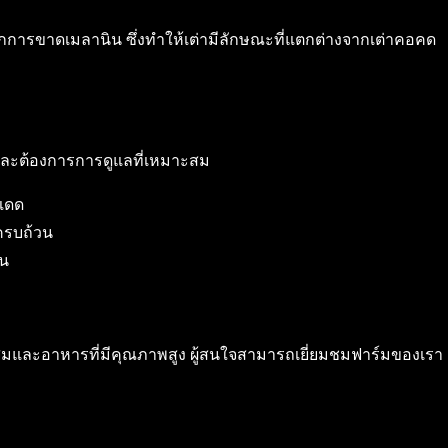
จากการขาดเมลานิน ซึ่งทำให้เต่ามีลักษณะที่แตกต่างจากเต่าคอคด
ดดและต้องการการดูแลที่เหมาะสม
บแดด
ครบถ้วน
ัน
มาะสมและอาหารที่มีคุณภาพสูง ผู้สนใจสามารถเยี่ยมชมฟาร์มของเรา