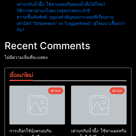
เต่าบกกับน้ำผึ้ง: ใช้ทาแผลหรือผสมน้ำดื่มได้ไหม?
วิธีการพาเต่าบกไปตรวจสุขภาพประจำปี
ความชื้นสัมพัทธ์: กุญแจสำคัญของกระดองที่เรียบสวย
เต่ามัสก์ “Stripeneck” vs “Loggerhead”: คู่ไหนน่าเลี้ยงกว่า
กัน?
Recent Comments
ไม่มีความเห็นที่จะแสดง
เรื่องมาใหม่
เต่าบก
เต่าบก
การเลือกใช้มุ้งครอบกัน
เต่าบกกับน้ำผึ้ง: ใช้ทาแผลหรือ