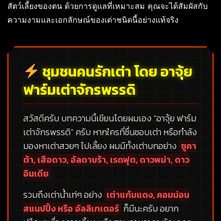
สัตว์เลี้ยงของตน ด้วยการดูแลที่เหมาะสม คุณจะได้สัมผัสกับ
ความงามและเอกลักษณ์ของเต่าชนิดนี้อย่างแท้จริง
ชุมชนคนรักเต่า โดย อาจุ้ย
ฟาร์มเต่าจักรพรรดิ
สวัสดีครับ บทความนี้เขียนโดยผมเอง
“อาจุ้ย ฟาร์ม
เต่าจักรพรรดิ”
ครับ หากใครที่ชื่นชอบเต่า หรือกำลัง
มองหาเต่าสวยๆ ไปเลี้ยง ผมมีทั้งเต่าบกอย่าง
ซูคา
ต้า, เสือดาว, อัลดาบร้า, เรดฟุต, ดาวพม่า, ดาว
อินเดีย
รวมถึงเต่าน้ำเท่ๆ อย่าง
เต่าแก้มแดง, คอมม่อน
สแนปปิ้ง หรือ อัลลิเกเตอร์
ก็มีนะครับ อยาก