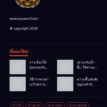
ชุมชนของคนรักเต่า
© copyright 2026
เรื่องมาใหม่
การเลือกใช้
เต่าบกกับน้ำ
มุ้งครอบกัน
ผึ้ง: ใช้ทาแผล
แมลงวัน
หรือผสมน้ำ
วางไข่ในคอก
ดื่มได้ไหม?
วิธีการพาเต่า
ความชื้นสัมพัทธ์:
เต่า
บกไปตรวจ
กุญแจสำคัญ
สุขภาพประจำ
ของกระดองที่
ปี
เรียบสวย
เต่ากรีก
เต่าซูคาต้า
เต่าดาวพม่า
เต่าดาวอินเดีย