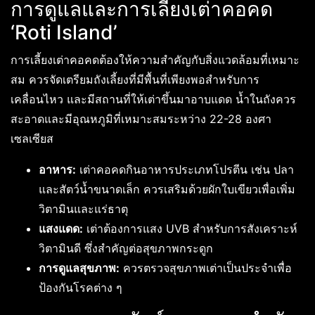
การดูแลและการเลี้ยงเต่าคอคด
‘Roti Island’
การเลี้ยงเต่าคอคดต้องให้ความสำคัญกับสิ่งแวดล้อมที่เหมาะ
สม ควรจัดเตรียมถังเลี้ยงที่มีพื้นที่เพียงพอสำหรับการ
เคลื่อนไหว และมีสถานที่ให้เต่าขึ้นมาอาบแดด น้ำในถังควร
สะอาดและมีอุณหภูมิที่เหมาะสมระหว่าง 22-28 องศา
เซลเซียส
อาหาร:
เต่าคอคดกินอาหารประเภทโปรตีน เช่น ปลา
และสัตว์น้ำขนาดเล็ก ควรเสริมด้วยผักใบเขียวเพื่อเพิ่ม
วิตามินและแร่ธาตุ
แสงแดด:
เต่าต้องการแสง UVB สำหรับการสังเคราะห์
วิตามินดี ซึ่งสำคัญต่อสุขภาพกระดูก
การดูแลสุขภาพ:
ควรตรวจสุขภาพเต่าเป็นประจำเพื่อ
ป้องกันโรคต่าง ๆ