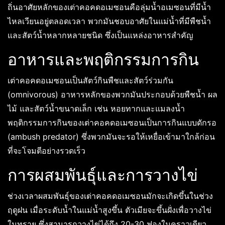
ถิ่นอาศัยหลักของเต่าคอคดอเมซอนคือลุ่มน้ำอเมซอนที่มีน้ำ
ไหลเวียนอยู่ตลอดเวลา พวกมันชอบอาศัยในแม่น้ำที่มีพืชน้ำ
และสัตว์น้ำหลากหลายชนิด ซึ่งเป็นแหล่งอาหารสำคัญ
อาหารและพฤติกรรมการกิน
เต่าคอคดอเมซอนเป็นสัตว์กินพืชและสัตว์ร่วมกัน
(omnivorous) อาหารหลักของพวกมันประกอบด้วยพืชน้ำ ผล
ไม้ และสัตว์น้ำขนาดเล็ก เช่น หอยทากและแมลงน้ำ
พฤติกรรมการกินของเต่าคอคดอเมซอนเป็นการกินแบบดักรอ
(ambush predator) ซึ่งพวกมันจะรอให้เหยื่อเข้ามาใกล้ก่อน
ที่จะโจมตีอย่างรวดเร็ว
การผสมพันธุ์และการวางไข่
ช่วงเวลาผสมพันธุ์ของเต่าคอคดอเมซอนมักจะเกิดขึ้นในช่วง
ฤดูฝน เมื่อระดับน้ำในแม่น้ำสูงขึ้น ตัวเมียจะขึ้นฝั่งเพื่อวางไข่
ในทราย ซึ่งสามารถวางไข่ได้ถึง 20-30 ฟองในคราวเดียว