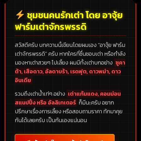
ชุมชนคนรักเต่า โดย อาจุ้ย
ฟาร์มเต่าจักรพรรดิ
สวัสดีครับ บทความนี้เขียนโดยผมเอง
“อาจุ้ย ฟาร์ม
เต่าจักรพรรดิ”
ครับ หากใครที่ชื่นชอบเต่า หรือกำลัง
มองหาเต่าสวยๆ ไปเลี้ยง ผมมีทั้งเต่าบกอย่าง
ซูคา
ต้า, เสือดาว, อัลดาบร้า, เรดฟุต, ดาวพม่า, ดาว
อินเดีย
รวมถึงเต่าน้ำเท่ๆ อย่าง
เต่าแก้มแดง, คอมม่อน
สแนปปิ้ง หรือ อัลลิเกเตอร์
ก็มีนะครับ อยาก
ปรึกษาเรื่องการเลี้ยง หรือสอบถามราคา ทักมาคุย
กันได้เลยครับ เป็นกันเองแน่นอน