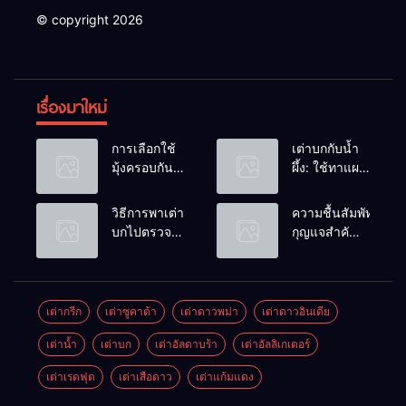
© copyright 2026
เรื่องมาใหม่
การเลือกใช้
เต่าบกกับน้ำ
มุ้งครอบกัน
ผึ้ง: ใช้ทาแผล
แมลงวัน
หรือผสมน้ำ
วางไข่ในคอก
ดื่มได้ไหม?
วิธีการพาเต่า
ความชื้นสัมพัทธ์:
เต่า
บกไปตรวจ
กุญแจสำคัญ
สุขภาพประจำ
ของกระดองที่
ปี
เรียบสวย
เต่ากรีก
เต่าซูคาต้า
เต่าดาวพม่า
เต่าดาวอินเดีย
เต่าน้ำ
เต่าบก
เต่าอัลดาบร้า
เต่าอัลลิเกเตอร์
เต่าเรดฟุต
เต่าเสือดาว
เต่าแก้มแดง