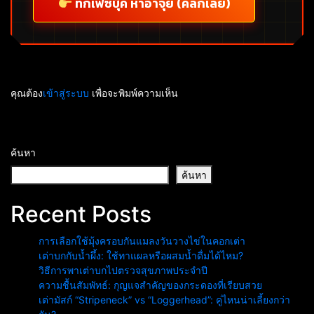
ทักเฟซบุ๊ค หาอาจุ้ย (คลิกเลย)
คุณต้อง
เข้าสู่ระบบ
เพื่อจะพิมพ์ความเห็น
ค้นหา
ค้นหา
Recent Posts
การเลือกใช้มุ้งครอบกันแมลงวันวางไข่ในคอกเต่า
เต่าบกกับน้ำผึ้ง: ใช้ทาแผลหรือผสมน้ำดื่มได้ไหม?
วิธีการพาเต่าบกไปตรวจสุขภาพประจำปี
ความชื้นสัมพัทธ์: กุญแจสำคัญของกระดองที่เรียบสวย
เต่ามัสก์ “Stripeneck” vs “Loggerhead”: คู่ไหนน่าเลี้ยงกว่า