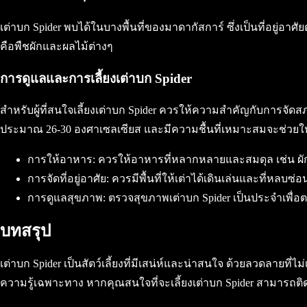
เต่าบก Spider พบได้ในบางพื้นที่ของมาดากัสการ์ ซึ่งเป็นที่อยู
คือพืชผักและผลไม้ต่างๆ
การดูแลและการเลี้ยงเต่าบก Spider
สำหรับผู้ที่สนใจเลี้ยงเต่าบก Spider ควรให้ความสำคัญกับการจัดสภ
ประมาณ 26-30 องศาเซลเซียส และมีความชื้นที่เหมาะสมจะช่วยให้เ
การให้อาหาร: ควรให้อาหารที่หลากหลายและสมดุล เช่น ผัก
การจัดที่อยู่อาศัย: ควรมีพื้นที่ให้เต่าได้เดินเล่นและที่หลบ
การดูแลสุขภาพ: ตรวจสุขภาพเต่าบก Spider เป็นประจำเพ
บทสรุป
เต่าบก Spider เป็นสัตว์เลี้ยงที่มีเสน่ห์และน่าสนใจ ด้วยลวดลายท
ความรู้เฉพาะทาง หากคุณสนใจที่จะเลี้ยงเต่าบก Spider สามารถติด