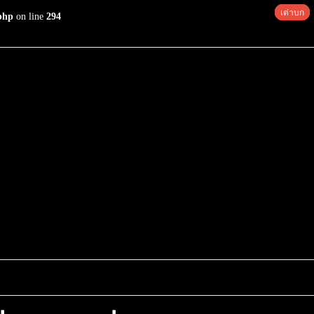
เต่าบก
เต่าบก
เต่าบก
เต่าบก
php
on line
294