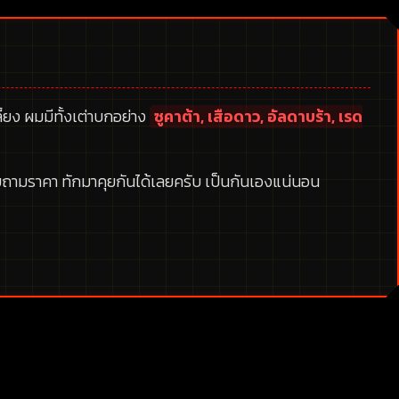
้ยง ผมมีทั้งเต่าบกอย่าง
ซูคาต้า, เสือดาว, อัลดาบร้า, เรด
อบถามราคา ทักมาคุยกันได้เลยครับ เป็นกันเองแน่นอน