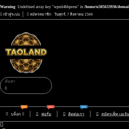
Warning
: Undefined array key "wpml4bbpress" in
/home/u505633936/domain
เข้าสู่ระบบ
สมัครสมาชิก
วันศุกร์, 7 สิงหาคม 2569
hot
new
best
บล็อก
ฟอรั่ม
ติดต่อเรา
สมัครเพ็ท เอเจ้น