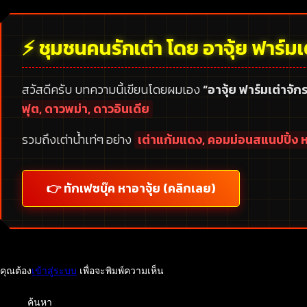
⚡ ชุมชนคนรักเต่า โดย อาจุ้ย ฟาร์ม
สวัสดีครับ บทความนี้เขียนโดยผมเอง
“อาจุ้ย ฟาร์มเต่าจัก
ฟุต, ดาวพม่า, ดาวอินเดีย
รวมถึงเต่าน้ำเท่ๆ อย่าง
เต่าแก้มแดง, คอมม่อนสแนปปิ้ง หร
👉 ทักเฟซบุ๊ค หาอาจุ้ย (คลิกเลย)
คุณต้อง
เข้าสู่ระบบ
เพื่อจะพิมพ์ความเห็น
ค้นหา