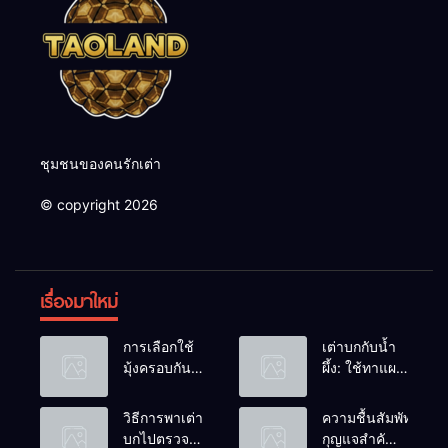
ชุมชนของคนรักเต่า
© copyright 2026
เรื่องมาใหม่
การเลือกใช้
เต่าบกกับน้ำ
มุ้งครอบกัน
ผึ้ง: ใช้ทาแผล
แมลงวัน
หรือผสมน้ำ
วางไข่ในคอก
ดื่มได้ไหม?
วิธีการพาเต่า
ความชื้นสัมพัทธ์:
เต่า
บกไปตรวจ
กุญแจสำคัญ