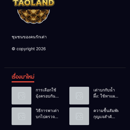
ชุมชนของคนรักเต่า
© copyright 2026
เรื่องมาใหม่
การเลือกใช้
เต่าบกกับน้ำ
มุ้งครอบกัน
ผึ้ง: ใช้ทาแผล
แมลงวัน
หรือผสมน้ำ
วางไข่ในคอก
ดื่มได้ไหม?
วิธีการพาเต่า
ความชื้นสัมพัทธ์:
เต่า
บกไปตรวจ
กุญแจสำคัญ
สุขภาพประจำ
ของกระดองที่
ปี
เรียบสวย