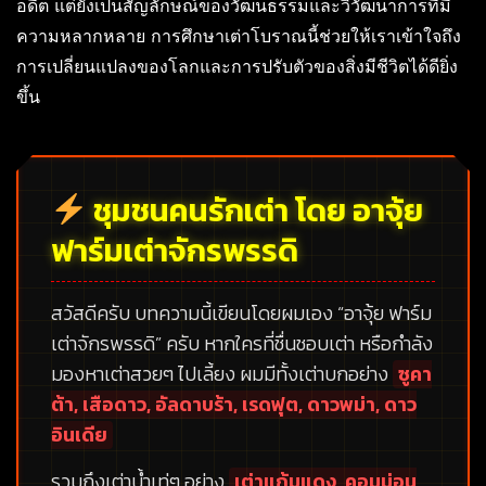
อดีต แต่ยังเป็นสัญลักษณ์ของวัฒนธรรมและวิวัฒนาการที่มี
ความหลากหลาย การศึกษาเต่าโบราณนี้ช่วยให้เราเข้าใจถึง
การเปลี่ยนแปลงของโลกและการปรับตัวของสิ่งมีชีวิตได้ดียิ่ง
ขึ้น
ชุมชนคนรักเต่า โดย อาจุ้ย
ฟาร์มเต่าจักรพรรดิ
สวัสดีครับ บทความนี้เขียนโดยผมเอง
“อาจุ้ย ฟาร์ม
เต่าจักรพรรดิ”
ครับ หากใครที่ชื่นชอบเต่า หรือกำลัง
มองหาเต่าสวยๆ ไปเลี้ยง ผมมีทั้งเต่าบกอย่าง
ซูคา
ต้า, เสือดาว, อัลดาบร้า, เรดฟุต, ดาวพม่า, ดาว
อินเดีย
รวมถึงเต่าน้ำเท่ๆ อย่าง
เต่าแก้มแดง, คอมม่อน