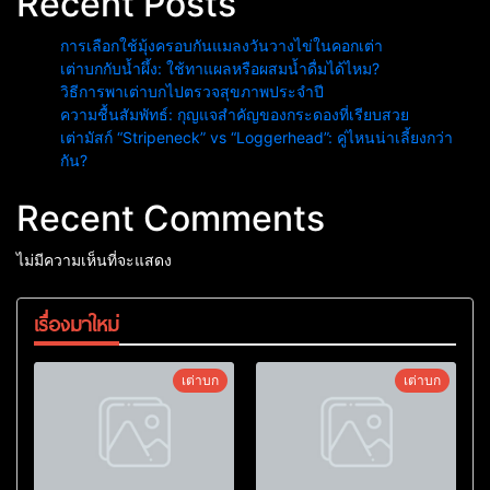
Recent Posts
การเลือกใช้มุ้งครอบกันแมลงวันวางไข่ในคอกเต่า
เต่าบกกับน้ำผึ้ง: ใช้ทาแผลหรือผสมน้ำดื่มได้ไหม?
วิธีการพาเต่าบกไปตรวจสุขภาพประจำปี
ความชื้นสัมพัทธ์: กุญแจสำคัญของกระดองที่เรียบสวย
เต่ามัสก์ “Stripeneck” vs “Loggerhead”: คู่ไหนน่าเลี้ยงกว่า
กัน?
Recent Comments
ไม่มีความเห็นที่จะแสดง
เรื่องมาใหม่
เต่าบก
เต่าบก