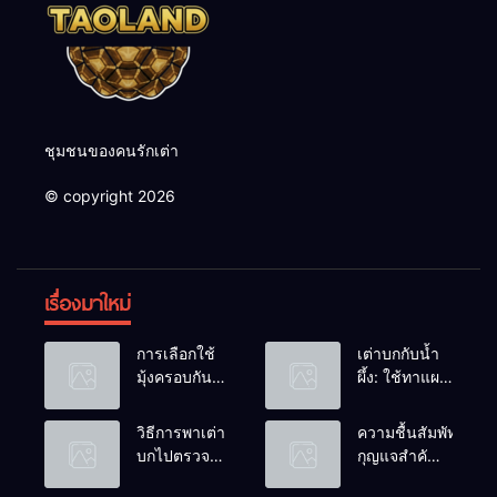
ชุมชนของคนรักเต่า
© copyright 2026
เรื่องมาใหม่
การเลือกใช้
เต่าบกกับน้ำ
มุ้งครอบกัน
ผึ้ง: ใช้ทาแผล
แมลงวัน
หรือผสมน้ำ
วางไข่ในคอก
ดื่มได้ไหม?
วิธีการพาเต่า
ความชื้นสัมพัทธ์:
เต่า
บกไปตรวจ
กุญแจสำคัญ
สุขภาพประจำ
ของกระดองที่