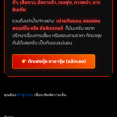
ต้า, เสือดาว, อัลดาบร้า, เรดฟุต, ดาวพม่า, ดาว
อินเดีย
รวมถึงเต่าน้ำเท่ๆ อย่าง
เต่าแก้มแดง, คอมม่อน
สแนปปิ้ง หรือ อัลลิเกเตอร์
ก็มีนะครับ อยาก
ปรึกษาเรื่องการเลี้ยง หรือสอบถามราคา ทักมาคุย
กันได้เลยครับ เป็นกันเองแน่นอน
ทักเฟซบุ๊ค หาอาจุ้ย (คลิกเลย)
คุณต้อง
เข้าสู่ระบบ
เพื่อจะพิมพ์ความเห็น
ค้นหา