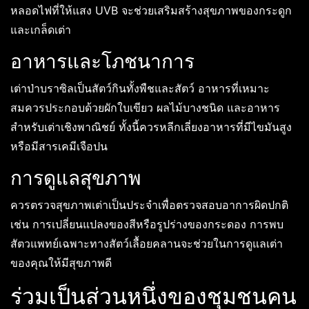
หลอดไฟที่ให้แสง UVB จะช่วยเสริมสร้างสุขภาพของกระดูก
และเกล็ดเต่า
อาหารและโภชนาการ
เต่าป่าบราซิลเป็นสัตว์กินทั้งพืชและสัตว์ อาหารที่เหมาะ
สมควรประกอบด้วยผักใบเขียว ผลไม้บางชนิด และอาหาร
สำหรับเต่าเชิงพาณิชย์ ทั้งนี้ควรหลีกเลี่ยงอาหารที่มีไขมันสูง
หรือมีสารเคมีเจือปน
การดูแลสุขภาพ
ควรตรวจสุขภาพเต่าเป็นประจำเพื่อตรวจสอบอาการผิดปกติ
เช่น การเปลี่ยนแปลงของสีหรือรูปร่างของกระดอง การพบ
สัตวแพทย์เฉพาะทางสัตว์เลื้อยคลานจะช่วยในการดูแลเต่า
ของคุณให้มีสุขภาพดี
ร่วมเป็นส่วนหนึ่งของชุมชนคน