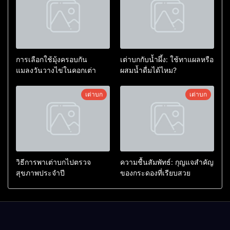
การเลือกใช้มุ้งครอบกัน
เต่าบกกับน้ำผึ้ง: ใช้ทาแผลหรือ
แมลงวันวางไข่ในคอกเต่า
ผสมน้ำดื่มได้ไหม?
เต่าบก
เต่าบก
วิธีการพาเต่าบกไปตรวจ
ความชื้นสัมพัทธ์: กุญแจสำคัญ
สุขภาพประจำปี
ของกระดองที่เรียบสวย