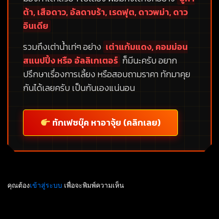
ต้า, เสือดาว, อัลดาบร้า, เรดฟุต, ดาวพม่า, ดาว
อินเดีย
รวมถึงเต่าน้ำเท่ๆ อย่าง
เต่าแก้มแดง, คอมม่อน
สแนปปิ้ง หรือ อัลลิเกเตอร์
ก็มีนะครับ อยาก
ปรึกษาเรื่องการเลี้ยง หรือสอบถามราคา ทักมาคุย
กันได้เลยครับ เป็นกันเองแน่นอน
ทักเฟซบุ๊ค หาอาจุ้ย (คลิกเลย)
คุณต้อง
เข้าสู่ระบบ
เพื่อจะพิมพ์ความเห็น