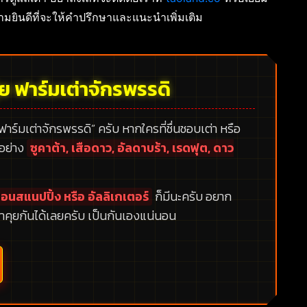
วามยินดีที่จะให้คำปรึกษาและแนะนำเพิ่มเติม
้ย ฟาร์มเต่าจักรพรรดิ
 ฟาร์มเต่าจักรพรรดิ”
ครับ หากใครที่ชื่นชอบเต่า หรือ
กอย่าง
ซูคาต้า, เสือดาว, อัลดาบร้า, เรดฟุต, ดาว
อนสแนปปิ้ง หรือ อัลลิเกเตอร์
ก็มีนะครับ อยาก
าคุยกันได้เลยครับ เป็นกันเองแน่นอน