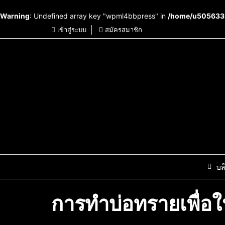
Warning
: Undefined array key "wpml4bbpress" in
/home/u5056339
เข้าสู่ระบบ
สมัครสมาชิก
บล
การทำบ่อทรายเพื่อให