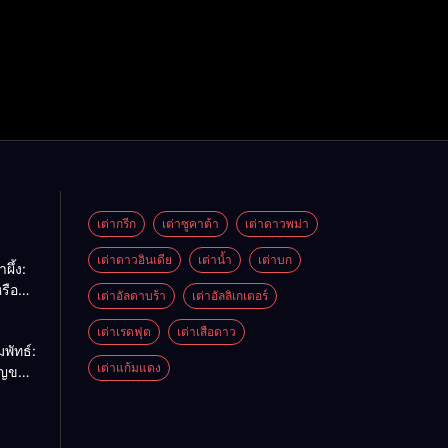
เต่ากรีก
เต่าซูคาต้า
เต่าดาวพม่า
เต่าดาวอินเดีย
เต่าน้ำ
เต่าบก
ผึ้ง:
รือ
เต่าอัลดาบร้า
เต่าอัลลิเกเตอร์
ด้
เต่าเรดฟุต
เต่าเสือดาว
พัทธ์:
เต่าแก้มแดง
ัญของ
รียบ