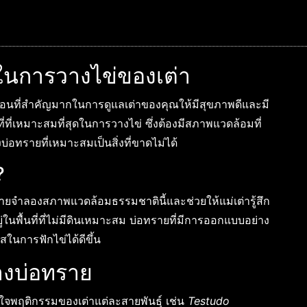
นการวางไข่ของเต่า
้นตอนที่สำคัญมากในการดูแลเต่าของคุณให้มีสุขภาพดีและมี
ี่เหมาะสมที่สุดในการวางไข่ ซึ่งต้องมีสภาพแวดล้อมที่
งบ่อทรายที่เหมาะสมเป็นสิ่งที่ขาดไม่ได้
?
รายจำลองสภาพแวดล้อมธรรมชาตินี้และช่วยให้แม่เต่ารู้สึก
่ในพื้นที่ที่ไม่มีดินเหมาะสม บ่อทรายที่มีการออกแบบอย่าง
ในการฟักไข่ได้ดีขึ้น
างบ่อทราย
าใจพฤติกรรมของเต่าแต่ละสายพันธุ์ เช่น
Testudo