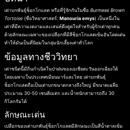
เต่าบกพันธุ์ช็อกโกแลต หรือที่รู้จักกันในชื่อ
Burmese Brown
Tortoise
(ชื่อวิทยาศาสตร์:
Manouria emys
) เป็นหนึ่งใน
เต่าที่มีความงดงามและเสน่ห์ดึงดูดใจสำหรับผู้รักเต่าทุกคน
ด้วยลักษณะเฉพาะของเปลือกที่มีสีช็อกโกแลตเข้มอันโดดเด่น
ทำให้มันเป็นที่นิยมในกลุ่มนักเลี้ยงเต่าทั่วโลก
ข้อมูลทางชีววิทยา
เต่าชนิดนี้มีถิ่นกำเนิดในป่าฝนของเอเชียตะวันออกเฉียงใต้
โดยเฉพาะในประเทศเมียนมาร์และไทย เต่าบกพันธุ์
ช็อกโกแลตถือเป็นเต่าบกขนาดกลางถึงใหญ่ มีขนาดเฉลี่ย
ประมาณ 30-50 เซนติเมตร และน้ำหนักสามารถถึง 30
กิโลกรัมได้
ลักษณะเด่น
เปลือกของเต่าบกพันธุ์ช็อกโกแลตมีลักษณะเป็นสีน้ำตาลเข้ม