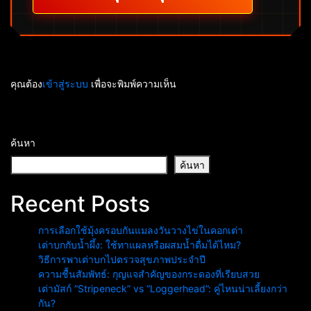
คุณต้อง
เข้าสู่ระบบ
เพื่อจะพิมพ์ความเห็น
ค้นหา
ค้นหา
Recent Posts
การเลือกใช้มุ้งครอบกันแมลงวันวางไข่ในคอกเต่า
เต่าบกกับน้ำผึ้ง: ใช้ทาแผลหรือผสมน้ำดื่มได้ไหม?
วิธีการพาเต่าบกไปตรวจสุขภาพประจำปี
ความชื้นสัมพัทธ์: กุญแจสำคัญของกระดองที่เรียบสวย
เต่ามัสก์ “Stripeneck” vs “Loggerhead”: คู่ไหนน่าเลี้ยงกว่า
กัน?