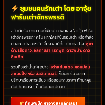
ชุมชนคนรักเต่า โดย อาจุ้ย
ฟาร์มเต่าจักรพรรดิ
สวัสดีครับ บทความนี้เขียนโดยผมเอง
“อาจุ้ย ฟาร์ม
เต่าจักรพรรดิ”
ครับ หากใครที่ชื่นชอบเต่า หรือกำลัง
มองหาเต่าสวยๆ ไปเลี้ยง ผมมีทั้งเต่าบกอย่าง
ซูคา
ต้า, เสือดาว, อัลดาบร้า, เรดฟุต, ดาวพม่า, ดาว
อินเดีย
รวมถึงเต่าน้ำเท่ๆ อย่าง
เต่าแก้มแดง, คอมม่อน
สแนปปิ้ง หรือ อัลลิเกเตอร์
ก็มีนะครับ อยาก
ปรึกษาเรื่องการเลี้ยง หรือสอบถามราคา ทักมาคุย
กันได้เลยครับ เป็นกันเองแน่นอน
ทักเฟซบุ๊ค หาอาจุ้ย (คลิกเลย)