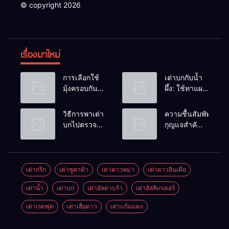
© copyright 2026
เรื่องมาใหม่
การเลือกใช้
เต่าบกกับน้ำ
มุ้งครอบกัน
ผึ้ง: ใช้ทาแผล
แมลงวัน
หรือผสมน้ำ
วางไข่ในคอก
ดื่มได้ไหม?
วิธีการพาเต่า
ความชื้นสัมพัทธ์:
เต่า
บกไปตรวจ
กุญแจสำคัญ
สุขภาพประจำ
ของกระดองที่
ปี
เรียบสวย
เต่ากรีก
เต่าซูคาต้า
เต่าดาวพม่า
เต่าดาวอินเดีย
เต่าน้ำ
เต่าบก
เต่าอัลดาบร้า
เต่าอัลลิเกเตอร์
เต่าเรดฟุต
เต่าเสือดาว
เต่าแก้มแดง