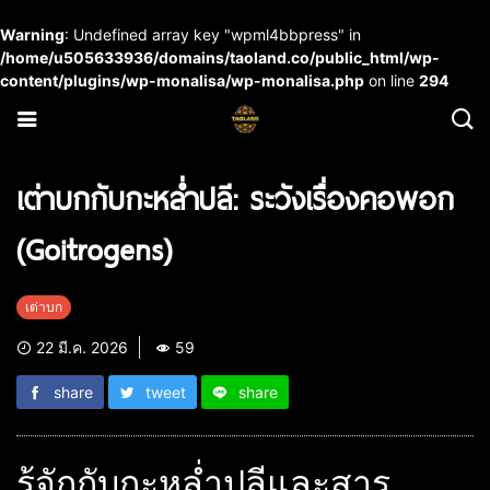
Warning
: Undefined array key "wpml4bbpress" in
/home/u505633936/domains/taoland.co/public_html/wp-
content/plugins/wp-monalisa/wp-monalisa.php
on line
294
เต่าบกกับกะหล่ำปลี: ระวังเรื่องคอพอก
(Goitrogens)
เต่าบก
22 มี.ค. 2026
59
share
tweet
share
รู้จักกับกะหล่ำปลีและสาร