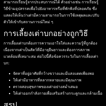
สามารถเรียนรู้จากประสบการณ์ได้ ตัวอย่างเช่น การเรียนรู้
วิธีข้ามอุปสรรคเพื่อไปยังอาหารหรือที่พักพิงที่ปลอดภัย ซึ่ง
แสดงให้เห็นว่าเต่ามีความสามารถในการใช้เหตุผลและปรับ
ตัวให้เข้ากับสถานการณ์ใหม่ ๆ
การเลี้ยงเต่าบกอย่างถูกวิธี
การเลี้ยงเต่าบกต้องการความเอาใจใส่และความรู้ที่ถูกต้อง
เนื่องจากเต่าเป็นสัตว์ที่มีอายุยืนยาวและต้องการสภาพ
แวดล้อมที่เหมาะสม ต่อไปนี้คือข้อควรระวังในการเลี้ยงเต่า
บก:
จัดหาที่อยู่อาศัยที่กว้างขวางและมีแสงแดดเพียงพอ
ให้เต่ามีอาหารที่หลากหลายและมีคุณภาพ
ตรวจสอบสุขภาพของเต่าอย่างสม่ำเสมอ
ให้เต่าออกกำลังกายเพื่อเสริมสร้างกระดูกและกล้ามเนื้อ
สรุป