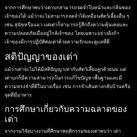
จากการศึกษาพบว่าเต่าบกสามารถจดจำใบหน้าและกลิ่นของ
เจ้าของได้ แม้ว่าจะไม่สามารถจดจำได้เหมือนสัตว์เลี้ยงอื่น ๆ
เช่น สุนัขหรือแมว แต่เต่าก็สามารถรู้สึกถึงความคุ้นเคยและ
ความปลอดภัยเมื่ออยู่ใกล้เจ้าของ โดยเฉพาะอย่างยิ่งถ้า
เจ้าของมีการปฏิบัติต่อเต่าด้วยความรักและดูแลที่ดี
สติปัญญาของเต่า
แม้ว่าเต่าจะไม่ได้มีสติปัญญาเท่ากับสัตว์เลี้ยงลูกด้วยนม แต่
เต่าบกก็มีความสามารถในการแก้ไขปัญหาพื้นฐานและมี
ความทรงจำที่ดีในบางเรื่อง เช่น การจำเส้นทางกลับบ้านหรือ
จุดที่มีอาหาร
การศึกษาเกี่ยวกับความฉลาดของ
เต่า
จากงานวิจัยบางงานที่ศึกษาพฤติกรรมของเต่าพบว่า เต่า