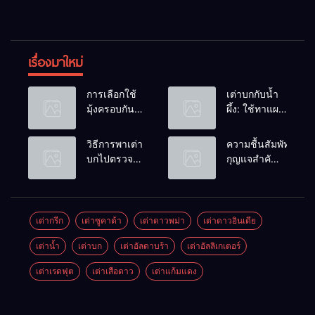
เรื่องมาใหม่
การเลือกใช้
เต่าบกกับน้ำ
มุ้งครอบกัน
ผึ้ง: ใช้ทาแผล
แมลงวัน
หรือผสมน้ำ
วางไข่ในคอก
ดื่มได้ไหม?
วิธีการพาเต่า
ความชื้นสัมพัทธ์:
เต่า
บกไปตรวจ
กุญแจสำคัญ
สุขภาพประจำ
ของกระดองที่
ปี
เรียบสวย
เต่ากรีก
เต่าซูคาต้า
เต่าดาวพม่า
เต่าดาวอินเดีย
เต่าน้ำ
เต่าบก
เต่าอัลดาบร้า
เต่าอัลลิเกเตอร์
เต่าเรดฟุต
เต่าเสือดาว
เต่าแก้มแดง