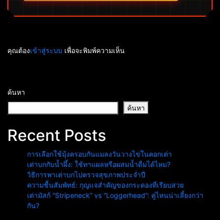
คุณต้อง
เข้าสู่ระบบ
เพื่อจะพิมพ์ความเห็น
ค้นหา
ค้นหา
Recent Posts
การเลือกใช้มุ้งครอบกันแมลงวันวางไข่ในคอกเต่า
เต่าบกกับน้ำผึ้ง: ใช้ทาแผลหรือผสมน้ำดื่มได้ไหม?
วิธีการพาเต่าบกไปตรวจสุขภาพประจำปี
ความชื้นสัมพัทธ์: กุญแจสำคัญของกระดองที่เรียบสวย
เต่ามัสก์ “Stripeneck” vs “Loggerhead”: คู่ไหนน่าเลี้ยงกว่า
กัน?