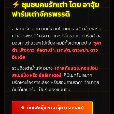
ชุมชนคนรักเต่า โดย อาจุ้ย
ฟาร์มเต่าจักรพรรดิ
สวัสดีครับ บทความนี้เขียนโดยผมเอง
“อาจุ้ย ฟาร์ม
เต่าจักรพรรดิ”
ครับ หากใครที่ชื่นชอบเต่า หรือกำลัง
มองหาเต่าสวยๆ ไปเลี้ยง ผมมีทั้งเต่าบกอย่าง
ซูคา
ต้า, เสือดาว, อัลดาบร้า, เรดฟุต, ดาวพม่า, ดาว
อินเดีย
รวมถึงเต่าน้ำเท่ๆ อย่าง
เต่าแก้มแดง, คอมม่อน
สแนปปิ้ง หรือ อัลลิเกเตอร์
ก็มีนะครับ อยาก
ปรึกษาเรื่องการเลี้ยง หรือสอบถามราคา ทักมาคุย
กันได้เลยครับ เป็นกันเองแน่นอน
ทักเฟซบุ๊ค หาอาจุ้ย (คลิกเลย)