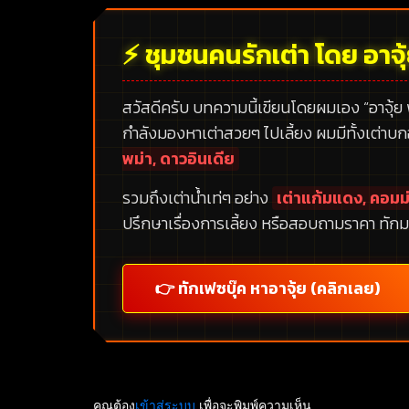
⚡ ชุมชนคนรักเต่า โดย อาจุ
สวัสดีครับ บทความนี้เขียนโดยผมเอง
“อาจุ้ย
กำลังมองหาเต่าสวยๆ ไปเลี้ยง ผมมีทั้งเต่าบ
พม่า, ดาวอินเดีย
รวมถึงเต่าน้ำเท่ๆ อย่าง
เต่าแก้มแดง, คอมม่
ปรึกษาเรื่องการเลี้ยง หรือสอบถามราคา ทักม
👉 ทักเฟซบุ๊ค หาอาจุ้ย (คลิกเลย)
คุณต้อง
เข้าสู่ระบบ
เพื่อจะพิมพ์ความเห็น