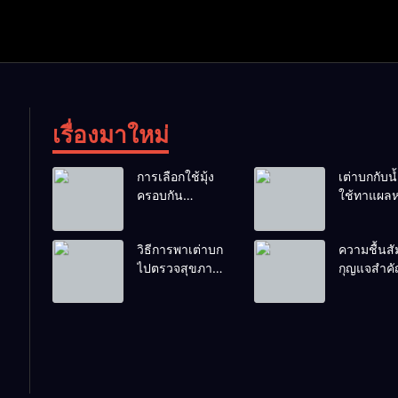
เรื่องมาใหม่
การเลือกใช้มุ้ง
เต่าบกกับน้ำ
ครอบกัน
ใช้ทาแผลห
แมลงวันวางไข่
ผสมน้ำดื่มไ
ในคอกเต่า
ไหม?
วิธีการพาเต่าบก
ความชื้นสัม
ไปตรวจสุขภาพ
กุญแจสำค
ประจำปี
กระดองที่เ
สวย