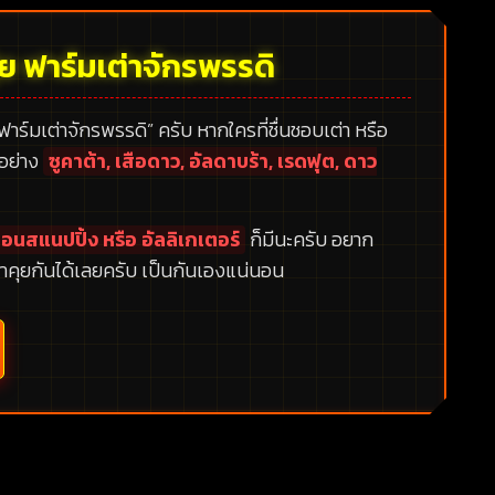
้ย ฟาร์มเต่าจักรพรรดิ
 ฟาร์มเต่าจักรพรรดิ”
ครับ หากใครที่ชื่นชอบเต่า หรือ
กอย่าง
ซูคาต้า, เสือดาว, อัลดาบร้า, เรดฟุต, ดาว
อนสแนปปิ้ง หรือ อัลลิเกเตอร์
ก็มีนะครับ อยาก
าคุยกันได้เลยครับ เป็นกันเองแน่นอน