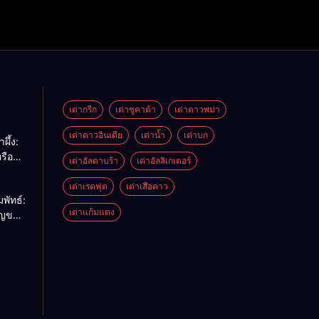
เต่ากรีก
เต่าซูคาต้า
เต่าดาวพม่า
เต่าดาวอินเดีย
เต่าน้ำ
เต่าบก
ผึ้ง:
รือ
เต่าอัลดาบร้า
เต่าอัลลิเกเตอร์
ด้
เต่าเรดฟุต
เต่าเสือดาว
พัทธ์:
เต่าแก้มแดง
ัญของ
รียบ