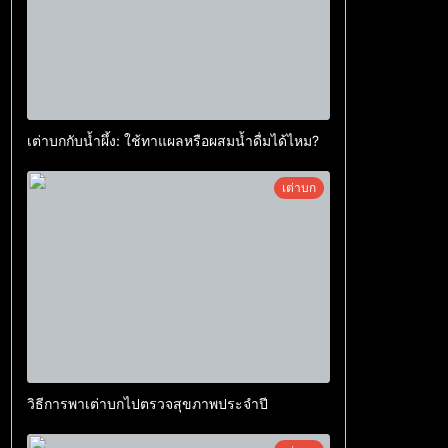
เต่าบกกับน้ำผึ้ง: ใช้ทาแผลหรือผสมน้ำดื่มได้ไหม?
เต่าบก
วิธีการพาเต่าบกไปตรวจสุขภาพประจำปี