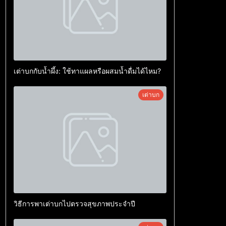
เต่าบกกับน้ำผึ้ง: ใช้ทาแผลหรือผสมน้ำดื่มได้ไหม?
เต่าบก
วิธีการพาเต่าบกไปตรวจสุขภาพประจำปี