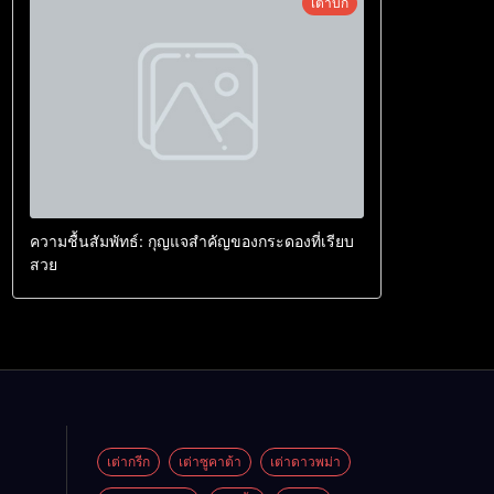
เต่าบก
ความชื้นสัมพัทธ์: กุญแจสำคัญของกระดองที่เรียบ
สวย
เต่ากรีก
เต่าซูคาต้า
เต่าดาวพม่า