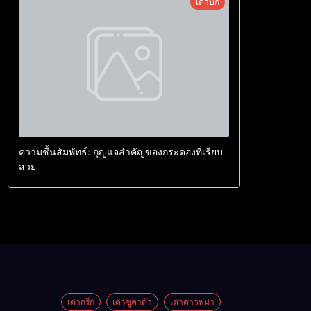
เต่าบก
ความชื้นสัมพัทธ์: กุญแจสำคัญของกระดองที่เรียบ
สวย
เต่ากรีก
เต่าซูคาต้า
เต่าดาวพม่า