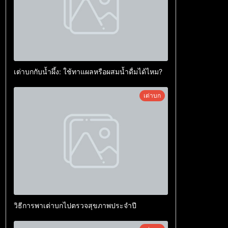
เต่าบกกับน้ำผึ้ง: ใช้ทาแผลหรือผสมน้ำดื่มได้ไหม?
เต่าบก
วิธีการพาเต่าบกไปตรวจสุขภาพประจำปี