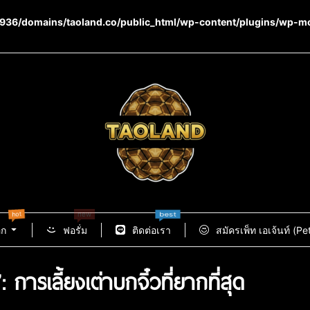
36/domains/taoland.co/public_html/wp-content/plugins/wp-m
hot
best
new
อก
ฟอรั่ม
ติดต่อเรา
สมัครเพ็ท เอเจ้นท์ (Pe
ารเลี้ยงเต่าบกจิ๋วที่ยากที่สุด