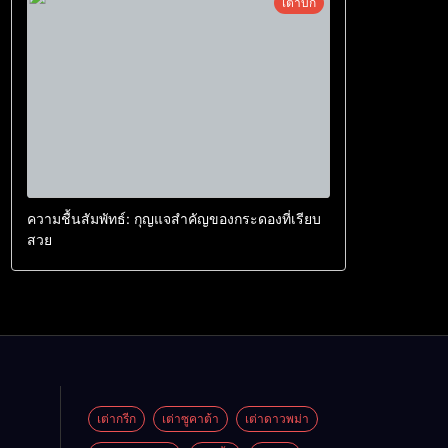
เต่าบก
ความชื้นสัมพัทธ์: กุญแจสำคัญของกระดองที่เรียบ
สวย
เต่ากรีก
เต่าซูคาต้า
เต่าดาวพม่า