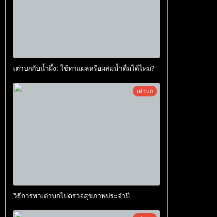
เต่าบกกับน้ำผึ้ง: ใช้ทาแผลหรือผสมน้ำดื่มได้ไหม?
เต่าบก
วิธีการพาเต่าบกไปตรวจสุขภาพประจำปี