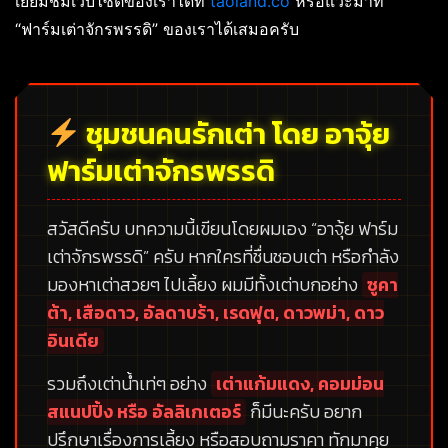
เยี่ยมชมเว็บไซต์ของเราได้ที่
taoland.co
หรือแวะมาที่
“ฟาร์มเต่าจักรพรรดิ” ของเราได้เสมอครับ
ชุมชนคนรักเต่า โดย อาจุ้ย
ฟาร์มเต่าจักรพรรดิ
สวัสดีครับ บทความนี้เขียนโดยผมเอง
“อาจุ้ย ฟาร์ม
เต่าจักรพรรดิ”
ครับ หากใครที่ชื่นชอบเต่า หรือกำลัง
มองหาเต่าสวยๆ ไปเลี้ยง ผมมีทั้งเต่าบกอย่าง
ซูคา
ต้า, เสือดาว, อัลดาบร้า, เรดฟุต, ดาวพม่า, ดาว
อินเดีย
รวมถึงเต่าน้ำเท่ๆ อย่าง
เต่าแก้มแดง, คอมม่อน
สแนปปิ้ง หรือ อัลลิเกเตอร์
ก็มีนะครับ อยาก
ปรึกษาเรื่องการเลี้ยง หรือสอบถามราคา ทักมาคุย