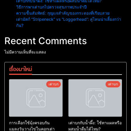
เต่าบกกับน้ำผึ้ง: ใช้ทาแผลหรือผสมน้ำดื่มได้ไหม?
วิธีการพาเต่าบกไปตรวจสุขภาพประจำปี
ความชื้นสัมพัทธ์: กุญแจสำคัญของกระดองที่เรียบสวย
เต่ามัสก์ “Stripeneck” vs “Loggerhead”: คู่ไหนน่าเลี้ยงกว่า
กัน?
Recent Comments
ไม่มีความเห็นที่จะแสดง
เรื่องมาใหม่
เต่าบก
เต่าบก
การเลือกใช้มุ้งครอบกัน
เต่าบกกับน้ำผึ้ง: ใช้ทาแผลหรือ
แมลงวันวางไข่ในคอกเต่า
ผสมน้ำดื่มได้ไหม?