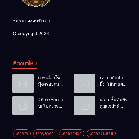
ชุมชนของคนรักเต่า
© copyright 2026
เรื่องมาใหม่
การเลือกใช้
เต่าบกกับน้ำ
มุ้งครอบกัน
ผึ้ง: ใช้ทาแผล
แมลงวัน
หรือผสมน้ำ
วางไข่ในคอก
ดื่มได้ไหม?
วิธีการพาเต่า
ความชื้นสัมพัทธ์:
เต่า
บกไปตรวจ
กุญแจสำคัญ
สุขภาพประจำ
ของกระดองที่
ปี
เรียบสวย
เต่ากรีก
เต่าซูคาต้า
เต่าดาวพม่า
เต่าดาวอินเดีย