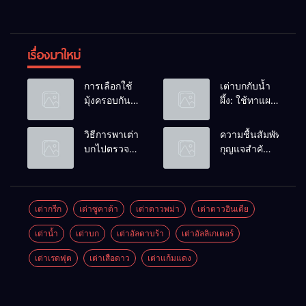
เรื่องมาใหม่
การเลือกใช้
เต่าบกกับน้ำ
มุ้งครอบกัน
ผึ้ง: ใช้ทาแผล
แมลงวัน
หรือผสมน้ำ
วางไข่ในคอก
ดื่มได้ไหม?
วิธีการพาเต่า
ความชื้นสัมพัทธ์:
เต่า
บกไปตรวจ
กุญแจสำคัญ
สุขภาพประจำ
ของกระดองที่
ปี
เรียบสวย
เต่ากรีก
เต่าซูคาต้า
เต่าดาวพม่า
เต่าดาวอินเดีย
เต่าน้ำ
เต่าบก
เต่าอัลดาบร้า
เต่าอัลลิเกเตอร์
เต่าเรดฟุต
เต่าเสือดาว
เต่าแก้มแดง