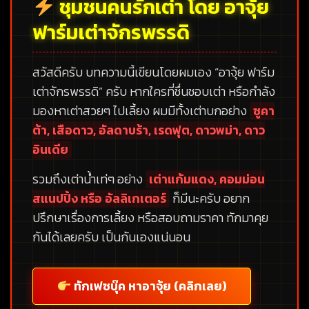
ชุมชนคนรักเต่า โดย อาจุ้ย
ฟาร์มเต่าจักรพรรดิ
สวัสดีครับ บทความนี้เขียนโดยผมเอง
“อาจุ้ย ฟาร์ม
เต่าจักรพรรดิ”
ครับ หากใครที่ชื่นชอบเต่า หรือกำลัง
มองหาเต่าสวยๆ ไปเลี้ยง ผมมีทั้งเต่าบกอย่าง
ซูคา
ต้า, เสือดาว, อัลดาบร้า, เรดฟุต, ดาวพม่า, ดาว
อินเดีย
รวมถึงเต่าน้ำเท่ๆ อย่าง
เต่าแก้มแดง, คอมม่อน
สแนปปิ้ง หรือ อัลลิเกเตอร์
ก็มีนะครับ อยาก
ปรึกษาเรื่องการเลี้ยง หรือสอบถามราคา ทักมาคุย
กันได้เลยครับ เป็นกันเองแน่นอน
ทักเฟซบุ๊ค หาอาจุ้ย (คลิกเลย)