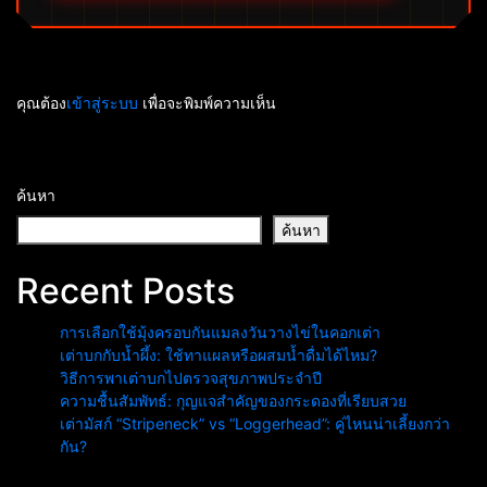
คุณต้อง
เข้าสู่ระบบ
เพื่อจะพิมพ์ความเห็น
ค้นหา
ค้นหา
Recent Posts
การเลือกใช้มุ้งครอบกันแมลงวันวางไข่ในคอกเต่า
เต่าบกกับน้ำผึ้ง: ใช้ทาแผลหรือผสมน้ำดื่มได้ไหม?
วิธีการพาเต่าบกไปตรวจสุขภาพประจำปี
ความชื้นสัมพัทธ์: กุญแจสำคัญของกระดองที่เรียบสวย
เต่ามัสก์ “Stripeneck” vs “Loggerhead”: คู่ไหนน่าเลี้ยงกว่า
กัน?