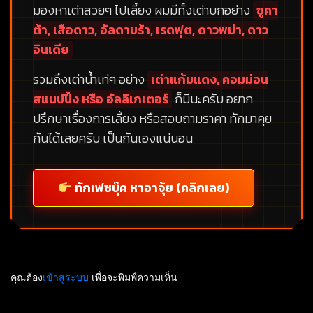
มองหาเต่าสวยๆ ไปเลี้ยง ผมมีทั้งเต่าบกอย่าง
ซูคา
ต้า, เสือดาว, อัลดาบร้า, เรดฟุต, ดาวพม่า, ดาว
อินเดีย
รวมถึงเต่าน้ำเท่ๆ อย่าง
เต่าแก้มแดง, คอมม่อน
สแนปปิ้ง หรือ อัลลิเกเตอร์
ก็มีนะครับ อยาก
ปรึกษาเรื่องการเลี้ยง หรือสอบถามราคา ทักมาคุย
กันได้เลยครับ เป็นกันเองแน่นอน
ทักเฟซบุ๊ค หาอาจุ้ย (คลิกเลย)
คุณต้อง
เข้าสู่ระบบ
เพื่อจะพิมพ์ความเห็น