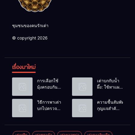
ชุมชนของคนรักเต่า
© copyright 2026
เรื่องมาใหม่
การเลือกใช้
เต่าบกกับน้ำ
มุ้งครอบกัน
ผึ้ง: ใช้ทาแผล
แมลงวัน
หรือผสมน้ำ
วางไข่ในคอก
ดื่มได้ไหม?
วิธีการพาเต่า
ความชื้นสัมพัทธ์:
เต่า
บกไปตรวจ
กุญแจสำคัญ
สุขภาพประจำ
ของกระดองที่
ปี
เรียบสวย
เต่ากรีก
เต่าซูคาต้า
เต่าดาวพม่า
เต่าดาวอินเดีย