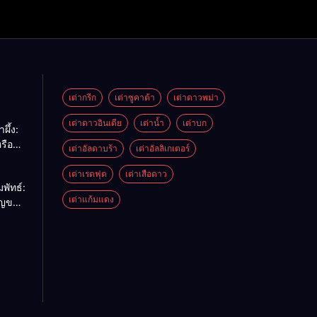
เต่ากรีก
เต่าซูคาต้า
เต่าดาวพม่า
เต่าดาวอินเดีย
เต่าน้ำ
เต่าบก
ผึ้ง:
รือ
เต่าอัลดาบร้า
เต่าอัลลิเกเตอร์
ด้
เต่าเรดฟุต
เต่าเสือดาว
พัทธ์:
เต่าแก้มแดง
ัญของ
รียบ