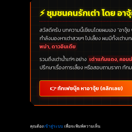
⚡ ชุมชนคนรักเต่า โดย อาจุ
สวัสดีครับ บทความนี้เขียนโดยผมเอง
“อาจุ้ย
กำลังมองหาเต่าสวยๆ ไปเลี้ยง ผมมีทั้งเต่าบ
พม่า, ดาวอินเดีย
รวมถึงเต่าน้ำเท่ๆ อย่าง
เต่าแก้มแดง, คอมม่
ปรึกษาเรื่องการเลี้ยง หรือสอบถามราคา ทักม
👉 ทักเฟซบุ๊ค หาอาจุ้ย (คลิกเลย)
คุณต้อง
เข้าสู่ระบบ
เพื่อจะพิมพ์ความเห็น