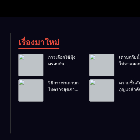
เรื่องมาใหม่
การเลือกใช้มุ้ง
เต่าบกกับน้ำ
ครอบกัน
ใช้ทาแผลห
แมลงวันวางไข่
ผสมน้ำดื่มไ
ในคอกเต่า
ไหม?
วิธีการพาเต่าบก
ความชื้นสัม
ไปตรวจสุขภาพ
กุญแจสำค
ประจำปี
กระดองที่เ
สวย