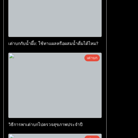
เต่าบกกับน้ำผึ้ง: ใช้ทาแผลหรือผสมน้ำดื่มได้ไหม?
เต่าบก
วิธีการพาเต่าบกไปตรวจสุขภาพประจำปี