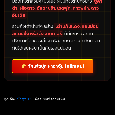
มองหาเต่าสวยๆ ไปเลี้ยง ผมมีทั้งเต่าบกอย่าง
ซูคา
ต้า, เสือดาว, อัลดาบร้า, เรดฟุต, ดาวพม่า, ดาว
อินเดีย
รวมถึงเต่าน้ำเท่ๆ อย่าง
เต่าแก้มแดง, คอมม่อน
สแนปปิ้ง หรือ อัลลิเกเตอร์
ก็มีนะครับ อยาก
ปรึกษาเรื่องการเลี้ยง หรือสอบถามราคา ทักมาคุย
กันได้เลยครับ เป็นกันเองแน่นอน
ทักเฟซบุ๊ค หาอาจุ้ย (คลิกเลย)
คุณต้อง
เข้าสู่ระบบ
เพื่อจะพิมพ์ความเห็น