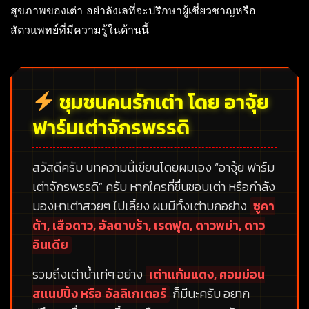
สุขภาพของเต่า อย่าลังเลที่จะปรึกษาผู้เชี่ยวชาญหรือ
สัตวแพทย์ที่มีความรู้ในด้านนี้
ชุมชนคนรักเต่า โดย อาจุ้ย
ฟาร์มเต่าจักรพรรดิ
สวัสดีครับ บทความนี้เขียนโดยผมเอง
“อาจุ้ย ฟาร์ม
เต่าจักรพรรดิ”
ครับ หากใครที่ชื่นชอบเต่า หรือกำลัง
มองหาเต่าสวยๆ ไปเลี้ยง ผมมีทั้งเต่าบกอย่าง
ซูคา
ต้า, เสือดาว, อัลดาบร้า, เรดฟุต, ดาวพม่า, ดาว
อินเดีย
รวมถึงเต่าน้ำเท่ๆ อย่าง
เต่าแก้มแดง, คอมม่อน
สแนปปิ้ง หรือ อัลลิเกเตอร์
ก็มีนะครับ อยาก