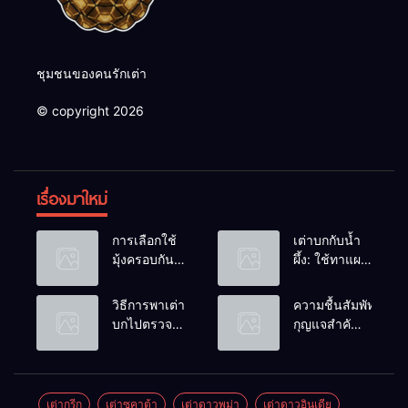
ชุมชนของคนรักเต่า
© copyright 2026
เรื่องมาใหม่
การเลือกใช้
เต่าบกกับน้ำ
มุ้งครอบกัน
ผึ้ง: ใช้ทาแผล
แมลงวัน
หรือผสมน้ำ
วางไข่ในคอก
ดื่มได้ไหม?
วิธีการพาเต่า
ความชื้นสัมพัทธ์:
เต่า
บกไปตรวจ
กุญแจสำคัญ
สุขภาพประจำ
ของกระดองที่
ปี
เรียบสวย
เต่ากรีก
เต่าซูคาต้า
เต่าดาวพม่า
เต่าดาวอินเดีย