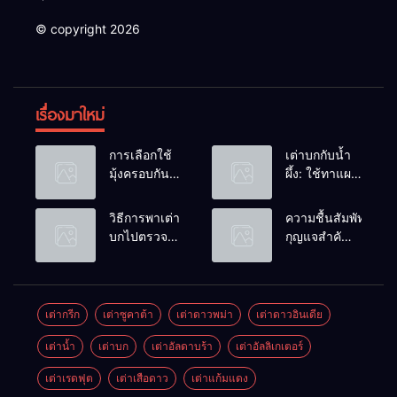
© copyright 2026
เรื่องมาใหม่
การเลือกใช้
เต่าบกกับน้ำ
มุ้งครอบกัน
ผึ้ง: ใช้ทาแผล
แมลงวัน
หรือผสมน้ำ
วางไข่ในคอก
ดื่มได้ไหม?
วิธีการพาเต่า
ความชื้นสัมพัทธ์:
เต่า
บกไปตรวจ
กุญแจสำคัญ
สุขภาพประจำ
ของกระดองที่
ปี
เรียบสวย
เต่ากรีก
เต่าซูคาต้า
เต่าดาวพม่า
เต่าดาวอินเดีย
เต่าน้ำ
เต่าบก
เต่าอัลดาบร้า
เต่าอัลลิเกเตอร์
เต่าเรดฟุต
เต่าเสือดาว
เต่าแก้มแดง