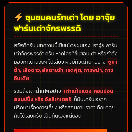
ชุมชนคนรักเต่า โดย อาจุ้ย
ฟาร์มเต่าจักรพรรดิ
สวัสดีครับ บทความนี้เขียนโดยผมเอง
“อาจุ้ย ฟาร์ม
เต่าจักรพรรดิ”
ครับ หากใครที่ชื่นชอบเต่า หรือกำลัง
มองหาเต่าสวยๆ ไปเลี้ยง ผมมีทั้งเต่าบกอย่าง
ซูคา
ต้า, เสือดาว, อัลดาบร้า, เรดฟุต, ดาวพม่า, ดาว
อินเดีย
รวมถึงเต่าน้ำเท่ๆ อย่าง
เต่าแก้มแดง, คอมม่อน
สแนปปิ้ง หรือ อัลลิเกเตอร์
ก็มีนะครับ อยาก
ปรึกษาเรื่องการเลี้ยง หรือสอบถามราคา ทักมาคุย
กันได้เลยครับ เป็นกันเองแน่นอน