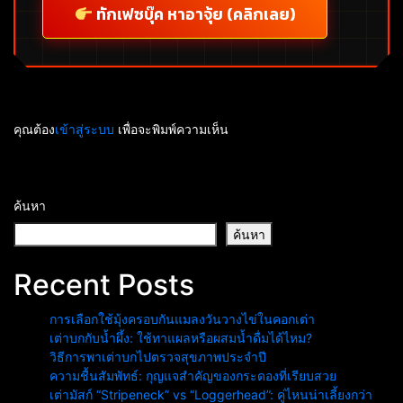
ทักเฟซบุ๊ค หาอาจุ้ย (คลิกเลย)
คุณต้อง
เข้าสู่ระบบ
เพื่อจะพิมพ์ความเห็น
ค้นหา
ค้นหา
Recent Posts
การเลือกใช้มุ้งครอบกันแมลงวันวางไข่ในคอกเต่า
เต่าบกกับน้ำผึ้ง: ใช้ทาแผลหรือผสมน้ำดื่มได้ไหม?
วิธีการพาเต่าบกไปตรวจสุขภาพประจำปี
ความชื้นสัมพัทธ์: กุญแจสำคัญของกระดองที่เรียบสวย
เต่ามัสก์ “Stripeneck” vs “Loggerhead”: คู่ไหนน่าเลี้ยงกว่า