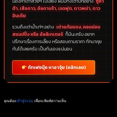
มองหาเต่าสวยๆ ไปเลี้ยง ผมมีทั้งเต่าบกอย่าง
ซูคา
ต้า, เสือดาว, อัลดาบร้า, เรดฟุต, ดาวพม่า, ดาว
อินเดีย
รวมถึงเต่าน้ำเท่ๆ อย่าง
เต่าแก้มแดง, คอมม่อน
สแนปปิ้ง หรือ อัลลิเกเตอร์
ก็มีนะครับ อยาก
ปรึกษาเรื่องการเลี้ยง หรือสอบถามราคา ทักมาคุย
กันได้เลยครับ เป็นกันเองแน่นอน
ทักเฟซบุ๊ค หาอาจุ้ย (คลิกเลย)
คุณต้อง
เข้าสู่ระบบ
เพื่อจะพิมพ์ความเห็น