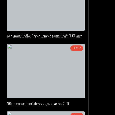
เต่าบกกับน้ำผึ้ง: ใช้ทาแผลหรือผสมน้ำดื่มได้ไหม?
เต่าบก
วิธีการพาเต่าบกไปตรวจสุขภาพประจำปี