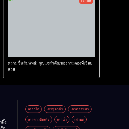
เต่าบก
ความชื้นสัมพัทธ์: กุญแจสำคัญของกระดองที่เรียบ
สวย
เต่ากรีก
เต่าซูคาต้า
เต่าดาวพม่า
เต่าดาวอินเดีย
เต่าน้ำ
เต่าบก
ผึ้ง:
รือ