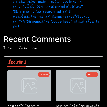
การเลือกใช้มุ้งครอบกันแมลงวันวางไข่ในคอกเต่า
เต่าบกกับน้ำผึ้ง: ใช้ทาแผลหรือผสมน้ำดื่มได้ไหม?
วิธีการพาเต่าบกไปตรวจสุขภาพประจำปี
ความชื้นสัมพัทธ์: กุญแจสำคัญของกระดองที่เรียบสวย
เต่ามัสก์ “Stripeneck” vs “Loggerhead”: คู่ไหนน่าเลี้ยงกว่า
กัน?
Recent Comments
ไม่มีความเห็นที่จะแสดง
เรื่องมาใหม่
เต่าบก
เต่าบก
การเลือกใช้มุ้งครอบกัน
เต่าบกกับน้ำผึ้ง: ใช้ทาแผลหรือ