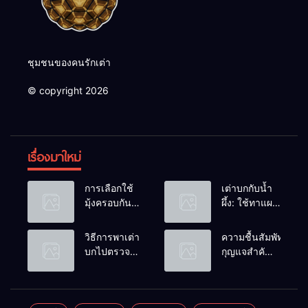
ชุมชนของคนรักเต่า
© copyright 2026
เรื่องมาใหม่
การเลือกใช้
เต่าบกกับน้ำ
มุ้งครอบกัน
ผึ้ง: ใช้ทาแผล
แมลงวัน
หรือผสมน้ำ
วางไข่ในคอก
ดื่มได้ไหม?
วิธีการพาเต่า
ความชื้นสัมพัทธ์:
เต่า
บกไปตรวจ
กุญแจสำคัญ
สุขภาพประจำ
ของกระดองที่
ปี
เรียบสวย