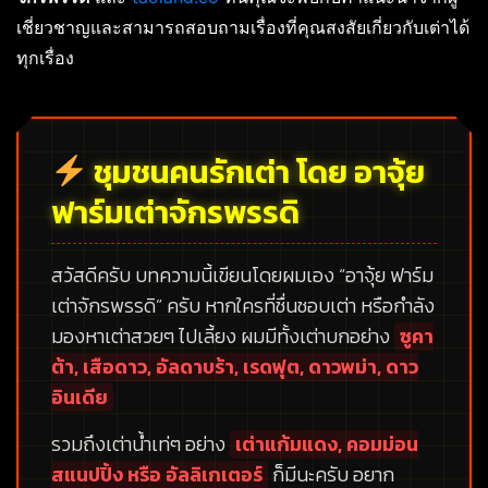
เชี่ยวชาญและสามารถสอบถามเรื่องที่คุณสงสัยเกี่ยวกับเต่าได้
ทุกเรื่อง
ชุมชนคนรักเต่า โดย อาจุ้ย
ฟาร์มเต่าจักรพรรดิ
สวัสดีครับ บทความนี้เขียนโดยผมเอง
“อาจุ้ย ฟาร์ม
เต่าจักรพรรดิ”
ครับ หากใครที่ชื่นชอบเต่า หรือกำลัง
มองหาเต่าสวยๆ ไปเลี้ยง ผมมีทั้งเต่าบกอย่าง
ซูคา
ต้า, เสือดาว, อัลดาบร้า, เรดฟุต, ดาวพม่า, ดาว
อินเดีย
รวมถึงเต่าน้ำเท่ๆ อย่าง
เต่าแก้มแดง, คอมม่อน
สแนปปิ้ง หรือ อัลลิเกเตอร์
ก็มีนะครับ อยาก