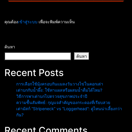
คุณต้อง
เข้าสู่ระบบ
เพื่อจะพิมพ์ความเห็น
ค้นหา
ค้นหา
Recent Posts
การเลือกใช้มุ้งครอบกันแมลงวันวางไข่ในคอกเต่า
เต่าบกกับน้ำผึ้ง: ใช้ทาแผลหรือผสมน้ำดื่มได้ไหม?
วิธีการพาเต่าบกไปตรวจสุขภาพประจำปี
ความชื้นสัมพัทธ์: กุญแจสำคัญของกระดองที่เรียบสวย
เต่ามัสก์ “Stripeneck” vs “Loggerhead”: คู่ไหนน่าเลี้ยงกว่า
กัน?
Recent Comments