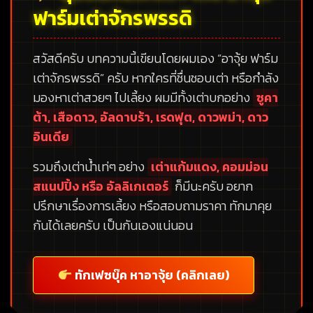
ฟาร์มเต่าจักรพรรดิ
สวัสดีครับ บทความนี้เขียนโดยผมเอง
“อาจุ้ย ฟาร์ม
เต่าจักรพรรดิ”
ครับ หากใครที่ชื่นชอบเต่า หรือกำลัง
มองหาเต่าสวยๆ ไปเลี้ยง ผมมีทั้งเต่าบกอย่าง
ซูคา
ต้า, เสือดาว, อัลดาบร้า, เรดฟุต, ดาวพม่า, ดาว
อินเดีย
รวมถึงเต่าน้ำเท่ๆ อย่าง
เต่าแก้มแดง, คอมม่อน
สแนปปิ้ง หรือ อัลลิเกเตอร์
ก็มีนะครับ อยาก
ปรึกษาเรื่องการเลี้ยง หรือสอบถามราคา ทักมาคุย
กันได้เลยครับ เป็นกันเองแน่นอน
ทักเฟซบุ๊ค หาอาจุ้ย (คลิกเลย)