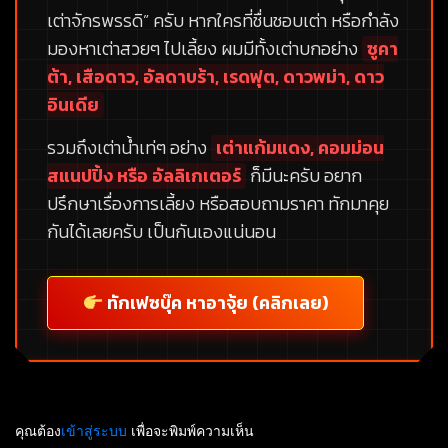
เต่าจักรพรรดิ”
ครับ หากใครที่ชื่นชอบเต่า หรือกำลัง
มองหาเต่าสวยๆ ไปเลี้ยง ผมมีทั้งเต่าบกอย่าง
ซูคา
ต้า, เสือดาว, อัลดาบร้า, เรดฟุต, ดาวพม่า, ดาว
อินเดีย
รวมถึงเต่าน้ำเท่ๆ อย่าง
เต่าแก้มแดง, คอมม่อน
สแนปปิ้ง หรือ อัลลิเกเตอร์
ก็มีนะครับ อยาก
ปรึกษาเรื่องการเลี้ยง หรือสอบถามราคา ทักมาคุย
กันได้เลยครับ เป็นกันเองแน่นอน
ทักเฟซบุ๊ค หาอาจุ้ย (คลิกเลย)
คุณต้อง
เข้าสู่ระบบ
เพื่อจะพิมพ์ความเห็น