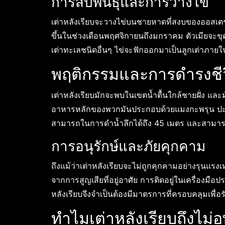
การสืบพันธุ์และการวางไข่
เต่าหลังเรียบจะวางไข่บนชายหาดที่สงบของออสเต
ขึ้นในช่วงเดือนพฤศจิกายนถึงมกราคม ตัวเมียจะข
เต่าทะเลชนิดอื่นๆ ไข่จะฟักออกมาเป็นลูกเต่าภาย
พฤติกรรมและการดำรงชี
เต่าหลังเรียบมักจะพบในเขตน้ำตื้นใกล้ชายฝั่ง แล
อาหารหลักของพวกมันประกอบด้วยแมงกะพรุน ปะการ
สามารถในการดำน้ำลึกได้ถึง 45 เมตร และสามารถอย
การอนุรักษ์และภัยคุกคาม
ถึงแม้ว่าเต่าหลังเรียบจะไม่ถูกคุกคามอย่างรุนแรง
จากการสูญเสียที่อยู่อาศัย การติดอยู่ในเครื่องม
หลังเรียบจึงจำเป็นต้องมีมาตรการที่ครอบคลุมเพื่อรั
ทำไมเต่าหลังเรียบถึงไม่