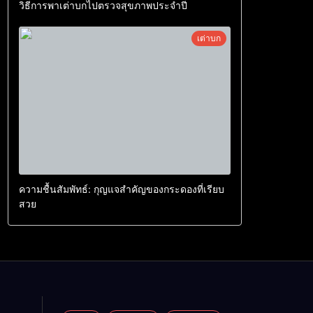
วิธีการพาเต่าบกไปตรวจสุขภาพประจำปี
เต่าบก
ความชื้นสัมพัทธ์: กุญแจสำคัญของกระดองที่เรียบ
สวย