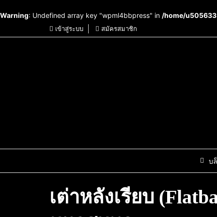
Warning
: Undefined array key "wpml4bbpress" in
/home/u5056339
เข้าสู่ระบบ
สมัครสมาชิก
บล
เต่าหลังเรียบ (Flatb