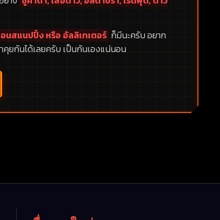
กอย่าง
ซูคาต้า, เสือดาว, อัลดาบร้า, เรดฟุต, ดาว
อนสแนปปิ้ง หรือ อัลลิเกเตอร์
ก็มีนะครับ อยาก
าคุยกันได้เลยครับ เป็นกันเองแน่นอน