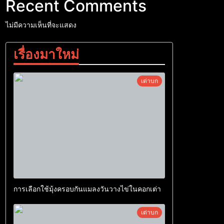
Recent Comments
ไม่มีความเห็นที่จะแสดง
เรื่องมาใหม่
เต่าบก
การเลือกใช้มุ้งครอบกันแมลงวันวางไข่ในคอกเต่า
เต่าบก