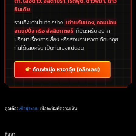
ต้า, เสือดาว, อัลดาบร้า, เรดฟุต, ดาวพม่า, ดาว
อินเดีย
รวมถึงเต่าน้ำเท่ๆ อย่าง
เต่าแก้มแดง, คอมม่อน
สแนปปิ้ง หรือ อัลลิเกเตอร์
ก็มีนะครับ อยาก
ปรึกษาเรื่องการเลี้ยง หรือสอบถามราคา ทักมาคุย
กันได้เลยครับ เป็นกันเองแน่นอน
ทักเฟซบุ๊ค หาอาจุ้ย (คลิกเลย)
คุณต้อง
เข้าสู่ระบบ
เพื่อจะพิมพ์ความเห็น
ค้นหา