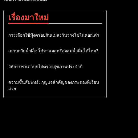
เรื่องมาใหม่
เต่าบก
การเลือกใช้มุ้งครอบกันแมลงวันวางไข่ในคอกเต่า
เต่าบก
เต่าบกกับน้ำผึ้ง: ใช้ทาแผลหรือผสมน้ำดื่มได้ไหม?
เต่าบก
วิธีการพาเต่าบกไปตรวจสุขภาพประจำปี
เต่าบก
ความชื้นสัมพัทธ์: กุญแจสำคัญของกระดองที่เรียบ
สวย