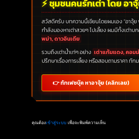
⚡ ชุมชนคนรักเต่า โดย อาจุ
สวัสดีครับ บทความนี้เขียนโดยผมเอง
“อาจุ้ย
กำลังมองหาเต่าสวยๆ ไปเลี้ยง ผมมีทั้งเต่าบ
พม่า, ดาวอินเดีย
รวมถึงเต่าน้ำเท่ๆ อย่าง
เต่าแก้มแดง, คอมม่
ปรึกษาเรื่องการเลี้ยง หรือสอบถามราคา ทักม
👉 ทักเฟซบุ๊ค หาอาจุ้ย (คลิกเลย)
คุณต้อง
เข้าสู่ระบบ
เพื่อจะพิมพ์ความเห็น