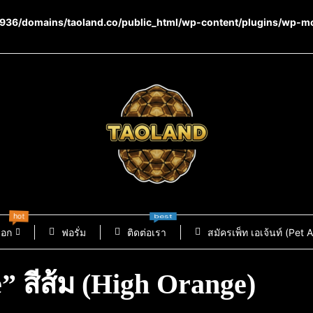
36/domains/taoland.co/public_html/wp-content/plugins/wp-m
hot
new
best
็อก
ฟอรั่ม
ติดต่อเรา
สมัครเพ็ท เอเจ้นท์ (Pet 
e” สีส้ม (High Orange)