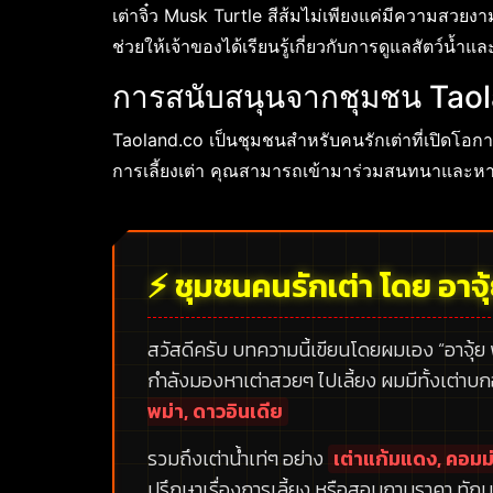
เต่าจิ๋ว Musk Turtle สีส้มไม่เพียงแค่มีความสวยงา
ช่วยให้เจ้าของได้เรียนรู้เกี่ยวกับการดูแลสัตว์น้ำแล
การสนับสนุนจากชุมชน Tao
Taoland.co เป็นชุมชนสำหรับคนรักเต่าที่เปิดโอกา
การเลี้ยงเต่า คุณสามารถเข้ามาร่วมสนทนาและหาเพื
⚡ ชุมชนคนรักเต่า โดย อาจุ
สวัสดีครับ บทความนี้เขียนโดยผมเอง
“อาจุ้ย
กำลังมองหาเต่าสวยๆ ไปเลี้ยง ผมมีทั้งเต่าบ
พม่า, ดาวอินเดีย
รวมถึงเต่าน้ำเท่ๆ อย่าง
เต่าแก้มแดง, คอมม่
ปรึกษาเรื่องการเลี้ยง หรือสอบถามราคา ทักม