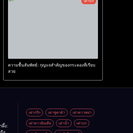
เต่าบก
ความชื้นสัมพัทธ์: กุญแจสำคัญของกระดองที่เรียบ
สวย
เต่ากรีก
เต่าซูคาต้า
เต่าดาวพม่า
เต่าดาวอินเดีย
เต่าน้ำ
เต่าบก
ผึ้ง:
รือ