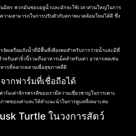
ป็นมิตร พวกมันชอบอยู่น้ำและมักจะใช้เวลาส่วนใหญ่ในการ
งมีความสามารถในการปรับตัวกับสภาพแวดล้อมใหม่ได้ดี ซึ่ง
ัดเตรียมถังน้ำที่มีพื้นที่เพียงพอสำหรับการว่ายน้ำและมีที่
หรับเต่าจิ๋วนี้รวมถึงอาหารเม็ดสำหรับเต่า อาหารสดเช่น
าหารที่หลากหลายเพื่อสุขภาพที่ดี
กฟาร์มที่เชื่อถือได้
ำคัญ ฟาร์มเต่าจักรพรรดิของเรามีความเชี่ยวชาญในการเพาะ
ันคุณภาพของเต่าและให้คำแนะนำในการดูแลที่เหมาะสม
usk Turtle ในวงการสัตว์