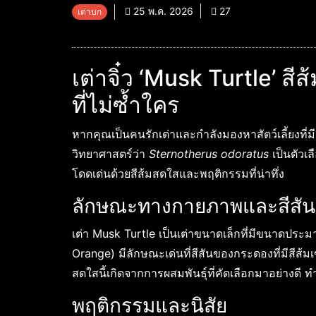
25 พ.ค. 2026
27
เต่าบก
เต่าจิ๋ว ‘Musk Turtle’ ส
ที่ไม่ซ้ำใคร
หากคุณเป็นคนรักเต่าและกำลังมองหาสัตว์เลี้ยงที่มีเอก
วิทยาศาสตร์ว่า
Sternotherus odoratus
เป็นตัวเลื
โดดเด่นด้วยสีส้มสดใสและพฤติกรรมที่น่าทึ่ง
ลักษณะทางกายภาพและสีสัน
เต่า Musk Turtle เป็นเต่าขนาดเล็กที่มีขนาดประม
Orange) มีลักษณะเด่นที่สีสันของกระดองที่มีสีส้มเข
สดใสนี้เกิดจากการผสมพันธุ์ที่คัดเลือกมาอย่างดี ท
พฤติกรรมและนิสัย