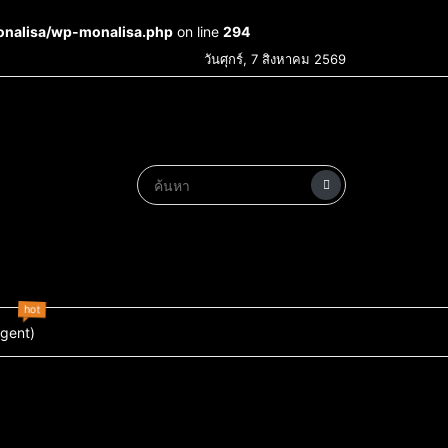
onalisa/wp-monalisa.php
on line
294
วันศุกร์, 7 สิงหาคม 2569
hot
Agent)