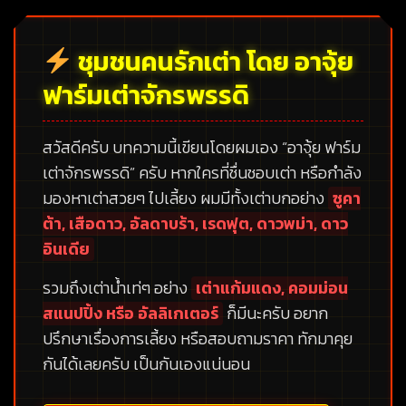
ชุมชนคนรักเต่า โดย อาจุ้ย
ฟาร์มเต่าจักรพรรดิ
สวัสดีครับ บทความนี้เขียนโดยผมเอง
“อาจุ้ย ฟาร์ม
เต่าจักรพรรดิ”
ครับ หากใครที่ชื่นชอบเต่า หรือกำลัง
มองหาเต่าสวยๆ ไปเลี้ยง ผมมีทั้งเต่าบกอย่าง
ซูคา
ต้า, เสือดาว, อัลดาบร้า, เรดฟุต, ดาวพม่า, ดาว
อินเดีย
รวมถึงเต่าน้ำเท่ๆ อย่าง
เต่าแก้มแดง, คอมม่อน
สแนปปิ้ง หรือ อัลลิเกเตอร์
ก็มีนะครับ อยาก
ปรึกษาเรื่องการเลี้ยง หรือสอบถามราคา ทักมาคุย
กันได้เลยครับ เป็นกันเองแน่นอน