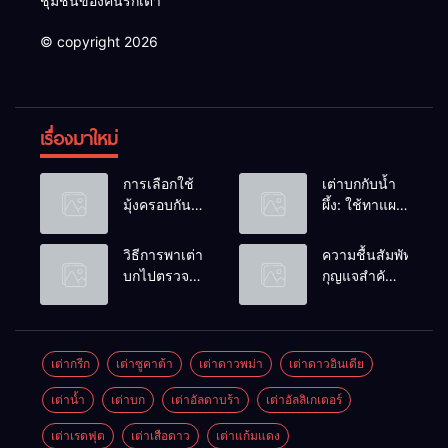
ชุมชนของคนรักเต่า
© copyright 2026
เรื่องมาใหม่
การเลือกใช้
เต่าบกกับน้ำ
มุ้งครอบกัน
ผึ้ง: ใช้ทาแผล
แมลงวัน
หรือผสมน้ำ
วางไข่ในคอก
ดื่มได้ไหม?
วิธีการพาเต่า
ความชื้นสัมพัทธ์:
เต่า
บกไปตรวจ
กุญแจสำคัญ
สุขภาพประจำ
ของกระดองที่
ปี
เรียบสวย
เต่ากรีก
เต่าซูคาต้า
เต่าดาวพม่า
เต่าดาวอินเดีย
เต่าน้ำ
เต่าบก
เต่าอัลดาบร้า
เต่าอัลลิเกเตอร์
เต่าเรดฟุต
เต่าเสือดาว
เต่าแก้มแดง