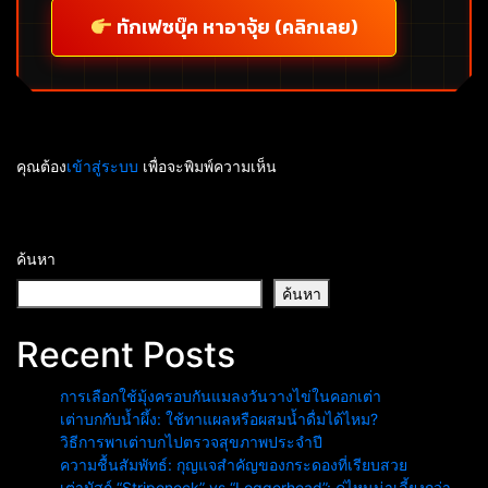
ทักเฟซบุ๊ค หาอาจุ้ย (คลิกเลย)
คุณต้อง
เข้าสู่ระบบ
เพื่อจะพิมพ์ความเห็น
ค้นหา
ค้นหา
Recent Posts
การเลือกใช้มุ้งครอบกันแมลงวันวางไข่ในคอกเต่า
เต่าบกกับน้ำผึ้ง: ใช้ทาแผลหรือผสมน้ำดื่มได้ไหม?
วิธีการพาเต่าบกไปตรวจสุขภาพประจำปี
ความชื้นสัมพัทธ์: กุญแจสำคัญของกระดองที่เรียบสวย
เต่ามัสก์ “Stripeneck” vs “Loggerhead”: คู่ไหนน่าเลี้ยงกว่า