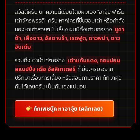
สวัสดีครับ บทความนี้เขียนโดยผมเอง
“อาจุ้ย ฟาร์ม
เต่าจักรพรรดิ”
ครับ หากใครที่ชื่นชอบเต่า หรือกำลัง
มองหาเต่าสวยๆ ไปเลี้ยง ผมมีทั้งเต่าบกอย่าง
ซูคา
ต้า, เสือดาว, อัลดาบร้า, เรดฟุต, ดาวพม่า, ดาว
อินเดีย
รวมถึงเต่าน้ำเท่ๆ อย่าง
เต่าแก้มแดง, คอมม่อน
สแนปปิ้ง หรือ อัลลิเกเตอร์
ก็มีนะครับ อยาก
ปรึกษาเรื่องการเลี้ยง หรือสอบถามราคา ทักมาคุย
กันได้เลยครับ เป็นกันเองแน่นอน
ทักเฟซบุ๊ค หาอาจุ้ย (คลิกเลย)