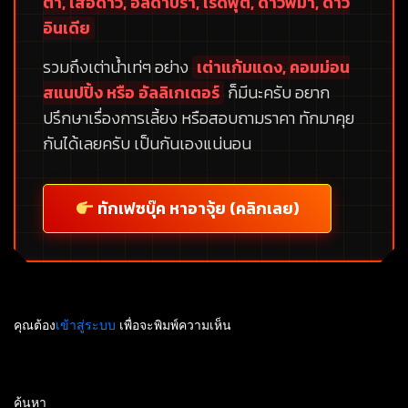
ต้า, เสือดาว, อัลดาบร้า, เรดฟุต, ดาวพม่า, ดาว
อินเดีย
รวมถึงเต่าน้ำเท่ๆ อย่าง
เต่าแก้มแดง, คอมม่อน
สแนปปิ้ง หรือ อัลลิเกเตอร์
ก็มีนะครับ อยาก
ปรึกษาเรื่องการเลี้ยง หรือสอบถามราคา ทักมาคุย
กันได้เลยครับ เป็นกันเองแน่นอน
ทักเฟซบุ๊ค หาอาจุ้ย (คลิกเลย)
คุณต้อง
เข้าสู่ระบบ
เพื่อจะพิมพ์ความเห็น
ค้นหา