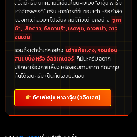
สวัสดีครับ บทความนี้เขียนโดยผมเอง
“อาจุ้ย ฟาร์ม
เต่าจักรพรรดิ”
ครับ หากใครที่ชื่นชอบเต่า หรือกำลัง
มองหาเต่าสวยๆ ไปเลี้ยง ผมมีทั้งเต่าบกอย่าง
ซูคา
ต้า, เสือดาว, อัลดาบร้า, เรดฟุต, ดาวพม่า, ดาว
อินเดีย
รวมถึงเต่าน้ำเท่ๆ อย่าง
เต่าแก้มแดง, คอมม่อน
สแนปปิ้ง หรือ อัลลิเกเตอร์
ก็มีนะครับ อยาก
ปรึกษาเรื่องการเลี้ยง หรือสอบถามราคา ทักมาคุย
กันได้เลยครับ เป็นกันเองแน่นอน
ทักเฟซบุ๊ค หาอาจุ้ย (คลิกเลย)
คุณต้อง
เข้าสู่ระบบ
เพื่อจะพิมพ์ความเห็น