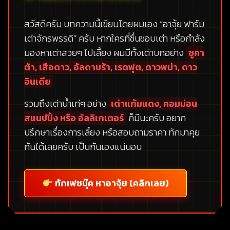
สวัสดีครับ บทความนี้เขียนโดยผมเอง
“อาจุ้ย ฟาร์ม
เต่าจักรพรรดิ”
ครับ หากใครที่ชื่นชอบเต่า หรือกำลัง
มองหาเต่าสวยๆ ไปเลี้ยง ผมมีทั้งเต่าบกอย่าง
ซูคา
ต้า, เสือดาว, อัลดาบร้า, เรดฟุต, ดาวพม่า, ดาว
อินเดีย
รวมถึงเต่าน้ำเท่ๆ อย่าง
เต่าแก้มแดง, คอมม่อน
สแนปปิ้ง หรือ อัลลิเกเตอร์
ก็มีนะครับ อยาก
ปรึกษาเรื่องการเลี้ยง หรือสอบถามราคา ทักมาคุย
กันได้เลยครับ เป็นกันเองแน่นอน
ทักเฟซบุ๊ค หาอาจุ้ย (คลิกเลย)