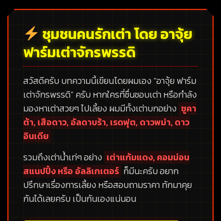
ชุมชนคนรักเต่า โดย อาจุ้ย
ฟาร์มเต่าจักรพรรดิ
สวัสดีครับ บทความนี้เขียนโดยผมเอง
“อาจุ้ย ฟาร์ม
เต่าจักรพรรดิ”
ครับ หากใครที่ชื่นชอบเต่า หรือกำลัง
มองหาเต่าสวยๆ ไปเลี้ยง ผมมีทั้งเต่าบกอย่าง
ซูคา
ต้า, เสือดาว, อัลดาบร้า, เรดฟุต, ดาวพม่า, ดาว
อินเดีย
รวมถึงเต่าน้ำเท่ๆ อย่าง
เต่าแก้มแดง, คอมม่อน
สแนปปิ้ง หรือ อัลลิเกเตอร์
ก็มีนะครับ อยาก
ปรึกษาเรื่องการเลี้ยง หรือสอบถามราคา ทักมาคุย
กันได้เลยครับ เป็นกันเองแน่นอน