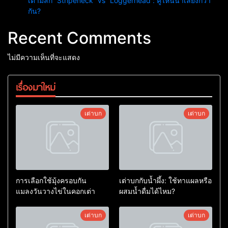
เต่ามัสก์ “Stripeneck” vs “Loggerhead”: คู่ไหนน่าเลี้ยงกว่า
กัน?
Recent Comments
ไม่มีความเห็นที่จะแสดง
เรื่องมาใหม่
เต่าบก
เต่าบก
การเลือกใช้มุ้งครอบกัน
เต่าบกกับน้ำผึ้ง: ใช้ทาแผลหรือ
แมลงวันวางไข่ในคอกเต่า
ผสมน้ำดื่มได้ไหม?
เต่าบก
เต่าบก