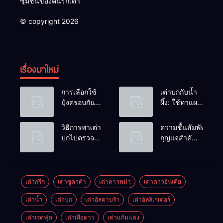
ชุมชนของคนรักเต่า
© copyright 2026
เรื่องมาใหม่
การเลือกใช้
เต่าบกกับน้ำ
มุ้งครอบกัน
ผึ้ง: ใช้ทาแผล
แมลงวัน
หรือผสมน้ำ
วางไข่ในคอก
ดื่มได้ไหม?
วิธีการพาเต่า
ความชื้นสัมพัทธ์:
เต่า
บกไปตรวจ
กุญแจสำคัญ
สุขภาพประจำ
ของกระดองที่
ปี
เรียบสวย
เต่ากรีก
เต่าซูคาต้า
เต่าดาวพม่า
เต่าดาวอินเดีย
เต่าน้ำ
เต่าบก
เต่าอัลดาบร้า
เต่าอัลลิเกเตอร์
เต่าเรดฟุต
เต่าเสือดาว
เต่าแก้มแดง